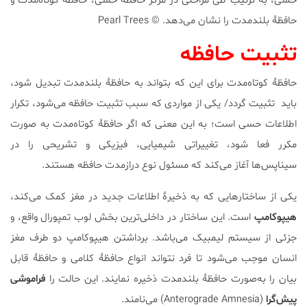
حسی، به ترتیب طی مراحلی در مرکز حافظۀ حسی، حافظۀ کوتاه‌مدت و
حافظۀ بلندمدت را نشان می‌دهد. Pearl Trees ‎©‎
تثبیت حافظه
حافظۀ کوتاه‌مدت برای این که بتواند به حافظۀ بلندمدت تبدیل شود،
باید تثبیت گردد/ یکی از مواردی که سبب تثبیت حافظه می‌شود، تکرار
اطلاعات حسی است؛ به این معنی که اگر حافظۀ کوتاه‌مدت به صورت
مکرر فعا شود، تغییراتی شیمیایی، فیزیکی و تشریحی را در
سیناپس‌ها آغاز می‌کند که مسئول نوع درازمدت حافظه هستند.
یکی از ساختارهایی که به ذخیرۀ اطلاعات جدید در مغز کمک می‌کند،
هیپوکامپ
است. این ساختار در داخلی‌ترین بخش لوب تمپورال واقع، و
جزئی از سیستم لیمبیک می‌باشد. برداشتن هیپوکامپ دو طرف مغز
انسان موجب می‌شود تا فرد نتواند انواع حافظۀ کلامی و حافظۀ قابل
بیان را به‌صورت حافظۀ بلندمدت ذخیره نمایند. این حالت را
فراموشی
پیش‌گرا
(Anterograde Amnesia) می‌نامند.