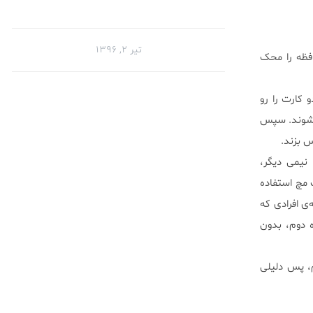
تیر ۲, ۱۳۹۶
افظه را محک
کارت را رو
د شوند. سپس
س بزند.
 نیمی دیگر،
ِ مچ استفاده
‌ی افرادی که
ه دوم، بدون
، پس دلیلی