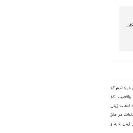
ان
می‌دانیم که
 در یادگیری زبان دوم و سوم دارد و طبق گفته Fedzechkina این واقعیت که
 کلمات زبان
اعات در مغز
بان دارد و