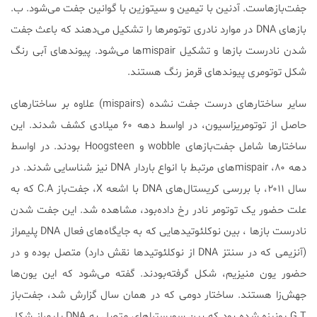
جفت‌بازهاست. آدنین با تیمین و سیتوزین با گوانین جفت می‌شود. ب.
بازهای DNA در موارد نادری توتومرها را تشکیل می‌دهند که باعث جفت
شدن نادرست بازها و تشکیل mispairها می‌شود. پیوندهای آبی رنگ
شکل توتومری پیوندهای قرمز رنگ هستند.
سایر ساختارهای درست جفت نشده (mispairs) علاوه بر ساختارهای
حاصل از توتومریزاسیون، در اواسط دهه ۶۰ میلادی کشف شدند. این
ساختارها شامل جفت‌بازهای wobble و Hoogsteen بودند. در اواسط
دهه ۸۰، mispairهای مرتبط با انواع باردار DNA نیز شناسایی شدند. در
سال ۲۰۱۱، با بررسی کریستال‌های DNA با اشعه X، جفت‌باز C.A که به
علت حضور یک توتومر نادر رخ داده‌بود، مشاهده شد. این جفت شدن
نادرست بازها ، بین نوکلئوتیدهایی که به جایگاه‌های فعال DNA پلیمراز
(آنزیمی که در سنتز DNA از نوکلئوتیدها نقش دارد) متصل بوده و در
حضور یون منیزیم، شکل گرفته‌بودند. گفته می‌شود که این یون‌ها
جهش‌زا هستند. ساختار دومی که در همان سال گزارش شد،‌ جفت‌باز
G.T یونیزه شده بود که بین سوبستراهای متصل به DNA پلیمراز شکل