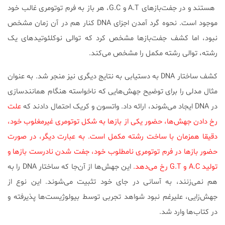
هستند و در جفت‌بازهای A.T و G.C، هر باز به فرم توتومری غالب خود
موجود است. نحوه گرد آمدن اجزای DNA کنار هم در آن زمان مشخص
نبود، اما کشف جفت‌بازها مشخص کرد که توالی نوکلئوتیدهای یک
رشته، توالی رشته مکمل را مشخص می‌کند.
کشف ساختار DNA به دستیابی به نتایج دیگری نیز منجر شد. به عنوان
مثال مدلی را برای توضیح جهش‌هایی که ناخواسته هنگام همانندسازی
در DNA ایجاد می‌شوند، ارائه داد. واتسون و کریک احتمال دادند که
علت
رخ دادن جهش‌ها، حضور یکی از بازها به شکل توتومری غیرمغلوب خود،
دقیقا همزمان با ساخت رشته مکمل است. به عبارت دیگر، در صورت
حضور بازها در فرم توتومری نامطلوب خود، جفت شدن نادرست بازها و
تولید A.C و G.T رخ می‌دهد.
این جهش‌ها از آن‌جا که ساختار DNA را به
هم نمی‌زنند، به آسانی در جای خود تثبیت می‌شوند. این نوع از
جهش‌زایی، علیرغم نبود شواهد تجربی توسط بیولوژیست‌ها پذیرفته و
در کتاب‌ها وارد شد.