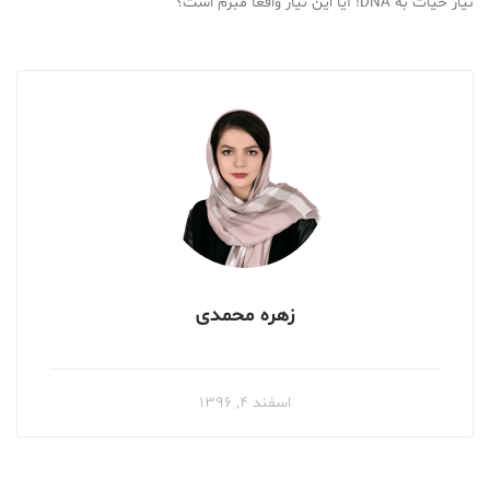
نیاز حیات به DNA! آیا این نیاز واقعا مبرم است؟
زهره محمدی
اسفند ۴, ۱۳۹۶