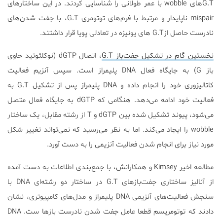
G.Tهای wobble با عمر طولانی را شناسایی کردند. در این ساختارهای
mispair ناپایدار و مرتبط با فرم‌های توتومری G.T، با جفت شدن‌های
نادرست حاصل ازG.T های یونیزه در تعادلی پویا قرار داشتند.
نخستین گام در تشکیل جفت‌باز G.T
، اتصال dGTP (نوکلئوتید حاوی
باز G) به جایگاه فعال DNA پلیمراز است. سپس آنزیم فعالیت
کاتالیزوری خود را انجام داده و DNA پلیمراز پس از تشکیل G.T به
فعالیت خود ادامه می‌دهد. هنگامی که dGTP به جایگاه فعال متصل
می‌شود، پیوند تشکیل شده بین dGTP و T از رشته مقابل، یک ساختار
wobble را ایجاد می‌کند. اما به نظر می‌رسید که نمی‌تواند تغییر شکل
مورد نیاز برای انجام شدن فعالیت آنزیمی را به دست آورد.
مطالعه اخیر Kimsey و همکارانش، با جمع‌بندی اطلاعات به دست آمده
از آنالیز ساختاری جفت‌بازهای G.T در ساختار دو رشته‌ای DNA با
سنجش فعالیت‌های آنزیمی DNA پلیمراز و مدل‌های کامپیوتری، نشان
دادند که توتومریسم قطعا عامل جفت شدن نادرست بازها ست. DNA