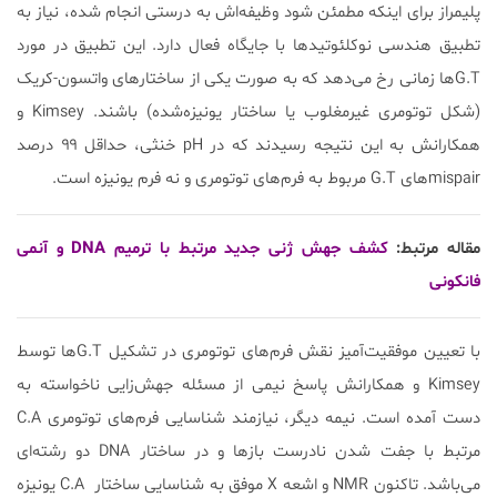
پلیمراز برای اینکه مطمئن شود وظیفه‌اش به درستی انجام شده، نیاز به
تطبیق هندسی نوکلئوتیدها با جایگاه فعال دارد. این تطبیق در مورد
G.Tها زمانی رخ می‌دهد که به صورت یکی از ساختارهای واتسون-کریک
(شکل توتومری غیرمغلوب یا ساختار یونیزه‌شده) باشند. Kimsey و
همکارانش به این نتیجه رسیدند که در pH خنثی، حداقل ۹۹ درصد
mispairهای G.T مربوط به فرم‌های توتومری و نه فرم‌ یونیزه است.
مقاله مرتبط:
کشف جهش ژنی جدید مرتبط با ترمیم DNA و آنمی
فانکونی
با تعیین موفقیت‌آمیز نقش فرم‌های توتومری در تشکیل G.Tها توسط
Kimsey و همکارانش پاسخ نیمی از مسئله جهش‌زایی ناخواسته به
دست آمده است. نیمه دیگر، نیازمند شناسایی فرم‌های توتومری C.A
مرتبط با جفت شدن نادرست بازها و در ساختار DNA دو رشته‌ای
می‌باشد. تاکنون NMR و اشعه X موفق به شناسایی ساختار C.A یونیزه