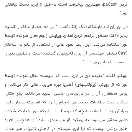
کردن paCas9، مهمترین پیشرفت است که قبل از این، دست نیافتنی
بود.”
فی آن ران از آزمایشگاه فنگ ژانگ گفت: “این مطالعه، از ساختار تقسیم
پذیر Cas9 بمنظور فراهم کردن امکان ویرایش ژنوم فعال شونده توسط
نور استفاده می‌کند. این، یک نمود عالی از استفاده از علم به ساختار
Cas9 بمنظور مهندسی آن برای قابلیتهای گسترده است. و تطبیق پذیری
سیستم را نمایان می‌کند.”
نوپفلر گفت: “عقیده من بر این است که سیستم فعال شونده توسط
نور که از رویکرد (پروتئینهای) آهنربا بهره می‌برد، عالی کار می‌کند؛ و
برخی محققان، آن را در کاربردهای خاصی، مفید می‌دانند. برای مثال،
ممکن است مطالعات بخصوصی انجام پذیرد که فعالیت بسیار دقیق
ویرایش ژنوم را مانند آنچه که توسط یک باریکه نور هدایت شده‌ی
دقیق محقق می‌شود، به رویکرد ظریفی مبدل سازد.” او همچنین افزود
هنوز روشن نیست که آیا این سیستم در کاهش تاثیرات غیر هدف