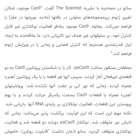
ساتو در مصاحبه با نشریه The Scientist گفت: “Cas9 موجود، امکان
تغییر ژنوم زیرمجموعه‌های سلولی در بافتها (مانند نورونها در مغز) را
فراهم نمی‌کند. بعلاوه، Cas9 موجود بخاطر فعالیت نوکلئازی غیر قابل
کنترل خود، بر سلولهای غیر هدف نیز تاثیراتی دارد. ما علاقه‌مند به ایجاد
ابزار قدرتمندی هستیم که کنترل فضایی و زمانی را در ویرایش ژنوم
فراهم کند.”
محققان بمنظور ساخت paCas9، کار را با شکستن پروتئین Cas9 به دو
قطعه‌ی غیرفعال آغاز کردند. سپس آنها هر قطعه را با یک پروتئین آهنربا
همراه کردند. زمانی که نور آبی بر جفت آنها تابانده شد، پروتئینهای
آهنربا همراه با قطعات Cas9 بسمت یکدیگر حرکت کردند و با بهم
پیوستن این قطعات، فعالیت نولکئازی بر پایه‌ی RNA آنها بازیابی شد.
نکته مهم این است که این فرآیند، برگشت پذیر می‌باشد: زمانی که
تابش نور متوقف شد، نوکلئاز paCas9 دوباره دو قطعه شد و فعالیت
نوکلئازی متوقف گردید. ساتو اذعان داشت: “قابلیت روشن/ خاموش