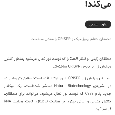
می‌کند!
2018-03-02T18:10:00+03:30
علوم عصبی
محققان ادغام اپتوژنتیک و CRISPR را ممکن ساختند.
محققان ژاپنی نوکلئاز Cas9 را که توسط نور فعال می‌شود بمنطور کنترل
ویرایش ژن بر پایه‌ی CRISPR ساخته‌اند.
سیستم ویرایش ژن CRISPR اکنون ارتقا یافته است: مطابق پژوهشی که
در نشریه‌ی Nature Biotechnology منتشر شده‌است، یک نوکلئاز
جدید بنام Cas9 که توسط نور فعال می‌شود، می‌تواند برای محققان،
کنترل فضایی و زمانی بهتری بر فعالیت نوکلئازی تحت هدایت RNA
فراهم آورد.