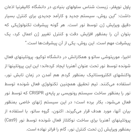
پاول نوپفلر، زیست شناس سلولهای بنیادی در دانشگاه کالیفرنیا اذعان
داشت: “این روش، سیستم جدید و کارآمد جدیدی برای کنترل بسیار
دقیق ویرایش ژن توسط نور است. هر گونه پیشرفت تکنولوژیکی که
بتوان آن را بمنظور افزایش دقت و کنترل تغییر ژن اعمال کرد، یک
پیشرفت مهم است. این روش، یکی از آن پیشرفت‌ها است.”
اخیرا، موریتوشی ساتو و همکارانش در دانشگاه توکیو، پروتئینهای فعال
شونده توسط نور تحت عنوان آهنربا ایجاد کرده‌اند؛ این این پروتئینها از
واکنشهای الکتروستاتیک بمنظور گردم هم آمدن در زمان تابش نور،
استفاده می‌کنند. تیم تحقیق همچنین تکنولوژی فعال شونده توسط
نور را بمنظور ساخت سیستم رونویسی بر پایه‌ی CRISPR که توسط نور
فعال می‌شود، بکار برده است؛ در این سیستم ژنهای خاصی بمنظور
بیان آنها، مورد هدف قرار می‌گیرند. اکنون، گروه ساتو، با استفاده از
پروتئینهای آهنربا برای ساخت نوکلئاز فعال شونده توسط نور (Cas9)
بمنظور ویرایش ژن تحت کنترل نور، گام را فراتر نهاده است.