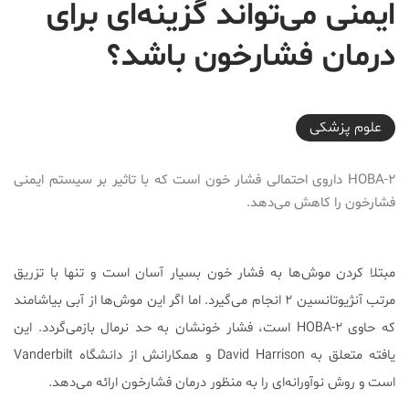
ایمنی می‌تواند گزینه‌ای برای
درمان فشارخون باشد؟
2018-03-09T15:27:36+03:30
علوم پزشكی
۲-HOBA داروی احتمالی فشار خون است که با تاثیر بر سیستم ایمنی
فشارخون را کاهش می‌دهد.
مبتلا کردن موش‌ها به فشار خون بسیار آسان است و تنها با تزریق
مرتب آنژیوتانسین ۲ انجام می‌گیرد. اما اگر این موش‌ها از آبی بیاشامند
که حاوی ۲-HOBA است، فشار خونشان به حد نرمال بازمی‌گردد. این
یافته متعلق به David Harrison و همکارانش از دانشگاه Vanderbilt
است و روش نوآورانه‌ای را به منظور درمان فشارخون ارائه می‌دهد.