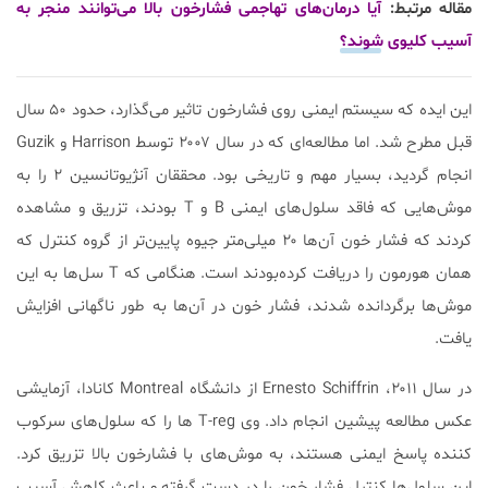
مقاله مرتبط:
آیا درمان‌های تهاجمی فشارخون بالا می‌توانند منجر به
آسیب کلیوی شوند؟
این ایده که سیستم ایمنی روی فشارخون تاثیر می‌گذارد، حدود ۵۰ سال
قبل مطرح شد. اما مطالعه‌ای که در سال ۲۰۰۷ توسط Harrison و Guzik
انجام گردید، بسیار مهم و تاریخی بود. محققان آنژیوتانسین ۲ را به
موش‌هایی که فاقد سلول‌های ایمنی B و T بودند، تزریق و مشاهده
کردند که فشار خون آن‌ها ۲۰ میلی‌متر جیوه پایین‌تر از گروه کنترل که
همان هورمون را دریافت کرده‌بودند است. هنگامی که T سل‌ها به این
موش‌ها برگردانده شدند، فشار خون در آن‌ها به طور ناگهانی افزایش
یافت.
در سال ۲۰۱۱، Ernesto Schiffrin از دانشگاه Montreal کانادا، آزمایشی
عکس مطالعه پیشین انجام داد. وی T-reg ها را که سلول‌های سرکوب
کننده پاسخ ایمنی هستند، به موش‌های با فشارخون بالا تزریق کرد.
این سلول‌ها کنترل فشار خون را در دست گرفته و باعث کاهش آسیب