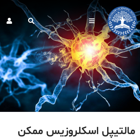
مالتیپل اسکلروزیس ممکن