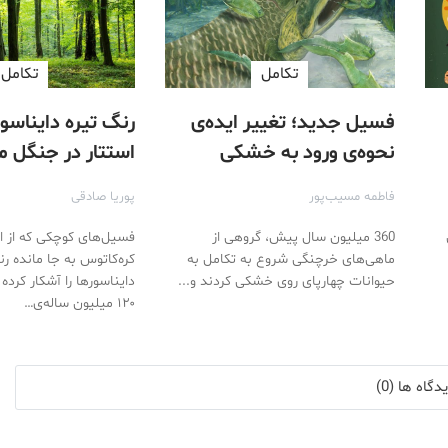
تكامل
تكامل
فسیل جدید؛ تغییر ایده‌ی
رنگ تیره دایناسور
نحوه‌ی ورود به خشکی
استتار در جنگل 
فاطمه مسیب‌پور
پوریا صادقی
360 میلیون سال پیش، گروهی از
فسیل‌های کوچکی که از او
ماهی‌های خرچنگی شروع به تکامل به
کره‌کاتوس به جا مانده ر
حیوانات چهارپای روی خشکی کردند و...
دایناسورها را آشکار کرده
۱۲۰ میلیون ساله‌ی…
گاه ها (0)