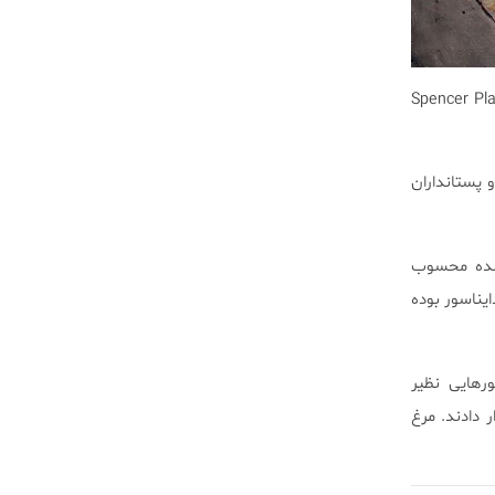
ن لیائونینگ چین کشف شده است. امتیاز تصویر: Spencer Platt/Getty
پستانداران
شورۀ فسیل‌شده محسوب
یناسور بوده
ورهایی نظیر
confuciusor) را مورد مطالعه قرار دادند. مرغ