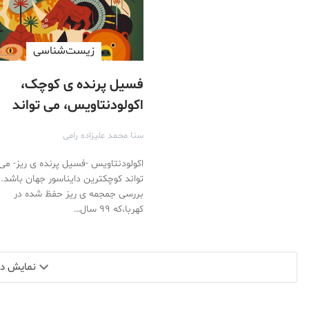
زیست‌شناسی
فسیل پرنده ی کوچک،
اکولودنتاویس، می تواند
کوچکترین دایناسورجهان
سنا محمد علیزاده رامی
باشد!
اکولودنتاویس -فسیل پرنده ی ریز- می
تواند کوچکترین دایناسور جهان باشد.
بررسی جمجمه ی ریز حفظ شده در
کهربا،که ۹۹ سال…
نمایش دید