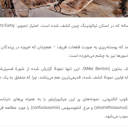
فسیل میکروراپتور ۱۲۵ میلیون ساله که در استا
ه پوسته‌ریزی به صورت قطعات ظریف – هم‌چنان که امروزه در پرندگان و 
اسورها نیز به چشم می‌خورده است.
بر اساس اظهارات پروفسور مایک بنتون (Mike Benton)، این تنها نمونۀ گزارش شده از 
ه اولین نمونۀ کشف شده، قدیمی‌ترین هم می‌باشد، چرا که متعلق به یک دا
وپ الکترونی، نمونه‌های پر این میکروراپتور را به همراه پرهای دایناس
beipiaosaurus، سینورنیتوسور (sinornithosaurus) و مرغ کنفوسیوس (nis
سوب می‌شود.