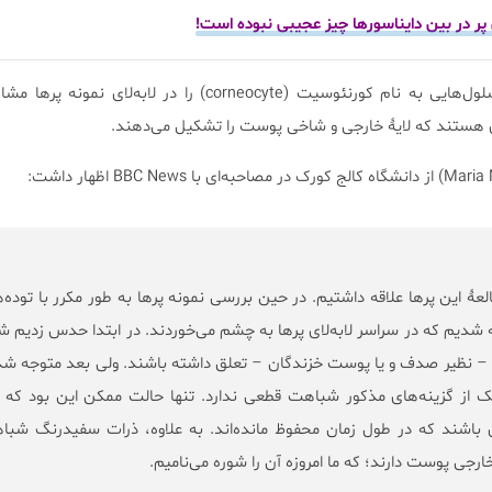
پر در بین دایناسورها چیز عجیبی نبوده است!
آن‌ها در ادامۀ مطالعات خود، سلول‌هایی به نام کورنئوسیت (corneocyte) را در لاب
ی هستند که لایۀ خارجی و شاخی پوست را تشکیل می‌دهند.
العۀ این پرها علاقه داشتیم. در حین بررسی نمونه پرها به طور مکرر با توده‌
 شدیم که در سراسر لابه‌لای پرها به چشم می‌خوردند. در ابتدا حدس زدیم ش
 – نظیر صدف و یا پوست خزندگان – تعلق داشته باشند. ولی بعد متوجه ش
ک از گزینه‌های مذکور شباهت قطعی ندارد. تنها حالت ممکن این بود که 
 باشند که در طول زمان محفوظ مانده‌اند. به علاوه، ذرات سفیدرنگ شب
خارجی پوست دارند؛ که ما امروزه آن را شوره می‌نامیم.