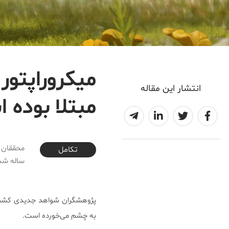
انتشار این مقاله
مبتلا بوده 
2018-05-28T00:47:31+04:30
تكامل
ساله شده
پژوهشگران شواهد جدیدی کشف ک
به چشم می‌خورده است.