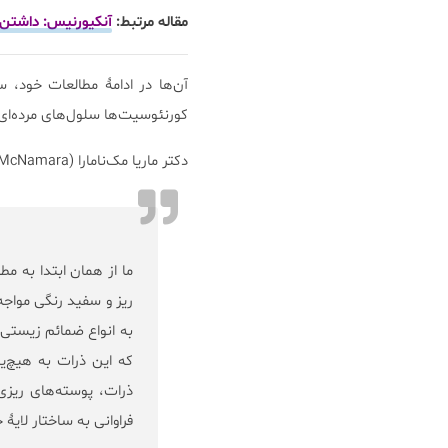
مقاله مرتبط:
آنکیورنیس: داشتن 
کورنئوسیت‌ها سلول‌های مرده‌ا
دکتر ماریا مک‌نامارا (Maria McNamara) از دانشگاه کالج کورک در مصاحبه‌ای با BBC News اظهار داشت:
ما از همان ابتدا به مط
ریز و سفید رنگی مواجه
به انواع ضمائم زیستی
که این ذرات به هیچ‌ی
ذرات، پوسته‌های ریزی
فراوانی به ساختار لایۀ 