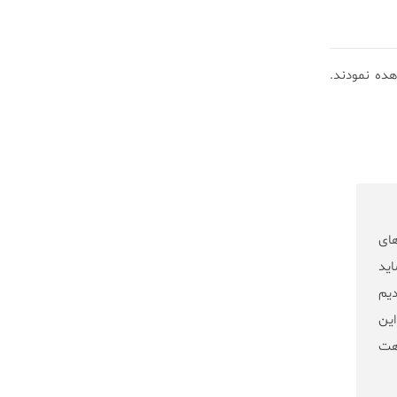
ه‌لای نمونه پرها مشاهده نمودند.
های
اید
دیم
این
اهت