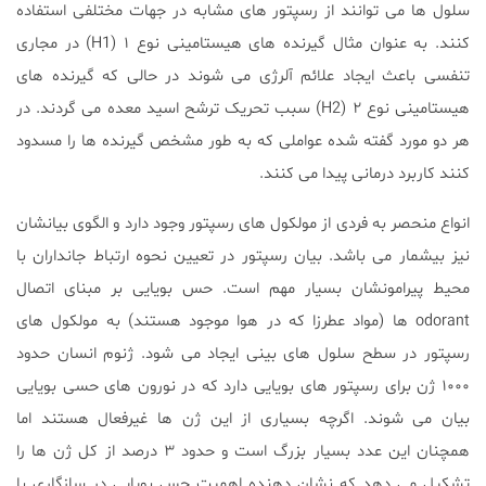
سلول ها می توانند از رسپتور های مشابه در جهات مختلفی استفاده
کنند. به عنوان مثال گیرنده های هیستامینی نوع ۱ (H1) در مجاری
تنفسی باعث ایجاد علائم آلرژی می شوند در حالی که گیرنده های
هیستامینی نوع ۲ (H2) سبب تحریک ترشح اسید معده می گردند. در
هر دو مورد گفته شده عواملی که به طور مشخص گیرنده ها را مسدود
کنند کاربرد درمانی پیدا می کنند.
انواع منحصر به فردی از مولکول های رسپتور وجود دارد و الگوی بیانشان
نیز بیشمار می باشد. بیان رسپتور در تعیین نحوه ارتباط جانداران با
محیط پیرامونشان بسیار مهم است. حس بویایی بر مبنای اتصال
odorant ها (مواد عطرزا که در هوا موجود هستند) به مولکول های
رسپتور در سطح سلول های بینی ایجاد می شود. ژنوم انسان حدود
۱۰۰۰ ژن برای رسپتور های بویایی دارد که در نورون های حسی بویایی
بیان می شوند. اگرچه بسیاری از این ژن ها غیرفعال هستند اما
همچنان این عدد بسیار بزرگ است و حدود ۳ درصد از کل ژن ها را
تشکیل می دهد که نشان دهنده اهمیت حس بویایی در سازگاری با