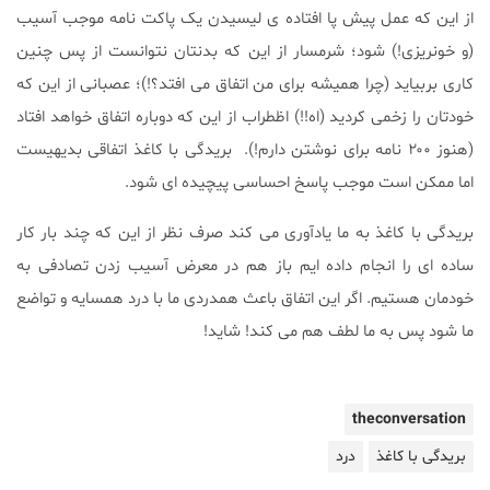
از این که عمل پیش پا افتاده ی لیسیدن یک پاکت نامه موجب آسیب
(و خونریزی!) شود؛ شرمسار از این که بدنتان نتوانست از پس چنین
کاری بربیاید (چرا همیشه برای من اتفاق می افتد؟!)؛ عصبانی از این که
خودتان را زخمی کردید (اه!!) اظطراب از این که دوباره اتفاق خواهد افتاد
(هنوز ۲۰۰ نامه برای نوشتن دارم!). بریدگی با کاغذ اتفاقی بدیهیست
اما ممکن است موجب پاسخ احساسی پیچیده ای شود.
بریدگی با کاغذ به ما یادآوری می کند صرف نظر از این که چند بار کار
ساده ای را انجام داده ایم باز هم در معرض آسیب زدن تصادفی به
خودمان هستیم. اگر این اتفاق باعث همدردی ما با درد همسایه و تواضع
ما شود پس به ما لطف هم می کند! شاید!
theconversation
بریدگی با کاغذ
درد