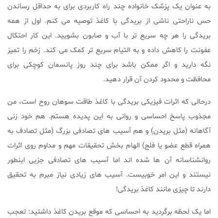
به عنوان یک پزشک خانواده چند راه کاربردی برای به حداقل رساندن
حس ناراحتی ناشی از بریدگی با کاغذ توصیه می کنم. اول از همه
بریدگی را هر چه سریع تر با آب و صابون بشویید. این کار احتکال
عفونت را کاهش داده و به التیام سریع تر کمک می کند. زخم را تمیز
نگه دارید و اگر ممکن باشد برای چند روز پانسمان کوچکی برای
محافظت و محدود کردن آن قرار دهید.
درحالی که اثرات فیزیکی بریدگی با کاغذ طاقت سوهان روح است، من
مجذوب پاسخ احساسی و روانی به این پدیده هستم. هم خود زنی
آگاهانه (مثل بریدن) و هم آسیب های تصادفی بزرگ (مثل تصادف به
همراه قطع عضو یا فلج) الهام بخش تحقیقات مهم و مداوم روی اثرات
روانشناسانه آن ها شده اند اما آسیب های تصادفی جزیی اینطور
نیستند و این امر خوبیست. آسیب های زیادی نیاز مبرم به تحقیق
دارند تا چیزی مانند کاغذ بریدگی!
اما یک لحظه برگردید به احساسی که موقع بریدن کاغذ داشتید: تعجب