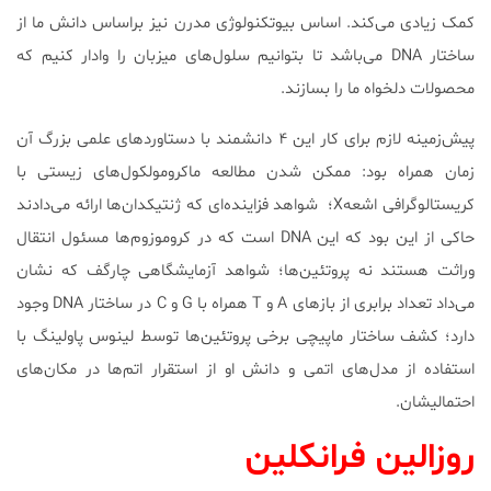
کمک زیادی می‌کند. اساس بیوتکنولوژی مدرن نیز براساس دانش ما از
ساختار DNA می‌باشد تا بتوانیم سلول‌های میزبان را وادار کنیم که
محصولات دلخواه ما را بسازند.
پیش‌زمینه لازم برای کار این ۴ دانشمند با دستاوردهای علمی بزرگ آن
زمان همراه بود: ممکن شدن مطالعه ماکرومولکول‌های زیستی با
کریستالوگرافی اشعهX؛ شواهد فزاینده‌ای که ژنتیکدان‌ها ارائه می‌دادند
حاکی از این بود که این DNA است که در کروموزوم‌ها مسئول انتقال
وراثت هستند نه پروتئین‌ها؛ شواهد آزمایشگاهی چارگف که نشان
می‌داد تعداد برابری از بازهای A و T همراه با G و C در ساختار DNA وجود
دارد؛ کشف ساختار ماپیچی برخی پروتئین‌ها توسط لینوس پاولینگ با
استفاده از مدل‌های اتمی و دانش او از استقرار اتم‌ها در مکان‌های
احتمالیشان.
روزالین فرانکلین