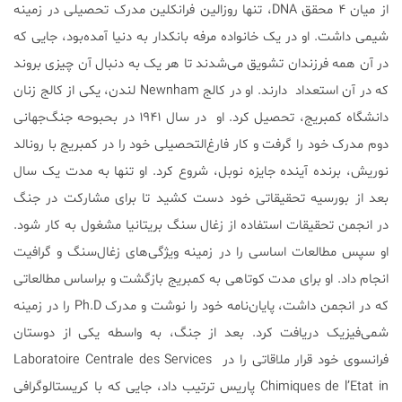
از میان ۴ محقق DNA، تنها روزالین فرانکلین مدرک تحصیلی در زمینه
شیمی داشت. او در یک خانواده مرفه بانکدار به دنیا آمده‌بود، جایی که
در آن همه فرزندان تشویق می‌شدند تا هر یک به دنبال آن چیزی بروند
که در آن استعداد دارند. او در کالج Newnham لندن، یکی از کالج زنان
دانشگاه کمبریج، تحصیل کرد. او در سال ۱۹۴۱ در بحبوحه جنگ‌جهانی
دوم مدرک خود را گرفت و کار فارغ‌التحصیلی خود را در کمبریج با رونالد
نوریش، برنده آینده جایزه نوبل، شروع کرد. او تنها به مدت یک سال
بعد از بورسیه تحقیقاتی خود دست کشید تا برای مشارکت در جنگ
در انجمن تحقیقات استفاده از زغال سنگ بریتانیا مشغول به کار شود.
او سپس مطالعات اساسی را در زمینه ویژگی‌های زغال‌سنگ و گرافیت
انجام داد. او برای مدت کوتاهی به کمبریج بازگشت و براساس مطالعاتی
که در انجمن داشت، پایان‌نامه خود را نوشت و مدرک Ph.D را در زمینه
شمی‌فیزیک دریافت کرد. بعد از جنگ، به واسطه یکی از دوستان
فرانسوی خود قرار ملاقاتی را در Laboratoire Centrale des Services
Chimiques de l’Etat in پاریس ترتیب داد، جایی که با کریستالوگرافی