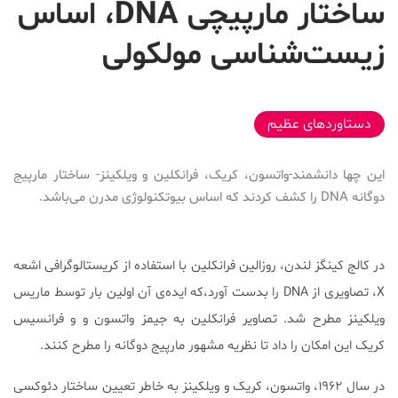
ساختار مارپیچی DNA، اساس
زیست‌شناسی مولکولی
2019-03-16T13:18:26+03:30
دستاوردهای عظیم
این چها دانشمند-واتسون، کریک، فرانکلین و ویلکینز- ساختار مارپیج
دوگانه‌ DNA را کشف کردند که اساس بیوتکنولوژی مدرن می‌باشد.
در کالج کینگز لندن، روزالین فرانکلین با استفاده از کریستالوگرافی اشعه
X، تصاویری از DNA را بدست آورد،که ایده‌‌ی آن اولین بار توسط ماریس
ویلکینز مطرح شد. تصاویر فرانکلین به جیمز واتسون و و فرانسیس
کریک این امکان را داد تا نظریه مشهور مارپیج دوگانه را مطرح کنند.
در سال ۱۹۶۲، واتسون، کریک و ویلکینز به خاطر تعیین ساختار دئوکسی