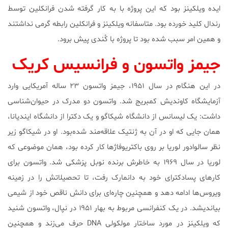
ایده ویلکینز بود که این پروژه با به کار گرفته شدن فرانکلین توسط
رندال کلید خورده بود. متاسفانه ویلکینز و فرانکلین رابطه گرمی نداشتند
و همین امر سبب شده بود تا پروژه با کُندی پیش برود.
جیمز واتسون و فرانسیس کریک
در این هنگام در سال ۱۹۵۱، جیمز واتسون ۲۳ ساله آمریکایی وارد
آزمایشگاه کاوندیش کمبریج شد. واتسون دو مدرک در حیوان‌شناسی
داشت: یک لیسانس از دانشگاه شیکاگو و یک دکترا از دانشگاه ایندیانا،
همان جایی که او در آن به ژنتیک علاقه‌مند شده‌بود. او در شیکاگو زیر
نظر سالوادور لوریا بر روی باکتریوفاژها کار کرده بود، همان موضوعی که
لوریا در سال ۱۹۶۹ به خاطرش برنده نوبل پزشکی شد. واتسون برای
کارهای پسادکترای خود به دانمارک رفت، تا تحصیلاتش را در زمینه
ویروس‌ها ادامه دهد و همچنین چاره‌ای برای دانش ناقص خود از شیمی
بیاندیشد. در یک کنفرانسی مربوط به بهار ۱۹۵۱ در نپال، واتسون شنید
که ویلکینز در مورد ساختار مولکولی DNA حرف می‌زند و همچنین