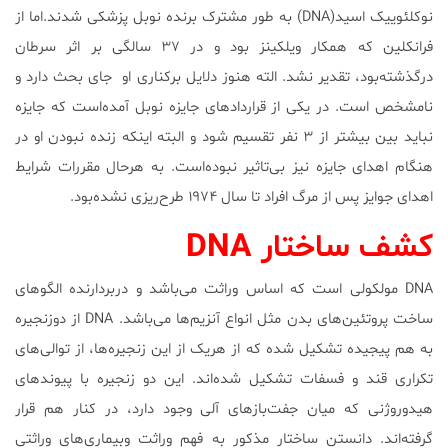
نوکلئوییک اسید(DNA) به طور مشترک برنده نوبل پزشکی شدند.اما از
فرانکلین که همکار ویلکینز بود و در ۳۷ سالگی بر اثر سرطان
درگذشته‌بود، تقدیر نشد. الته هنوز دلایل برکناری او جای بحث دارد و
نامشخص است. در یکی از قراردادهای جایزه نوبل آمده‌است که جایزه
نباید بین بیشتر از ۳ نفر تقسیم شود و البته اینکه زنده نبودن او در
هنگام اهدای جایزه نیز بی‌تاثیر نبوده‌است. به هرحال مقررات شرایط
اهدای جوایز پس از مرگ افراد تا سال ۱۹۷۴ طرح‌ریزی نشده‌بود.
کشف ساختار DNA
DNA مولکولی است که اساس وراثت می‌باشد و دربردارنده الگوهای
ساخت پروتئین‌های بدن مثل انواع آنزیم‌ها می‌باشد. DNA از دوزنجیره
به هم پیجیده تشکیل شده که از هریک از این زنجیره‌ها، از توالی‌های
تکراری قند و فسفات تشکیل شده‌اند. این دو زنجیره با پیوندهای
هیدوروژنی که میان جفت‌بازهای آلی وجود دارد، در کنار هم قرار
گرفته‌اند. دانستن ساختار مذکور به فهم وراثت وبیماری‌های وراثتی