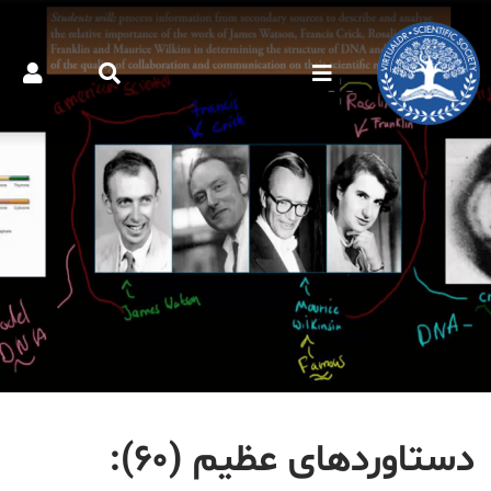
دستاوردهای عظیم (۶۰):