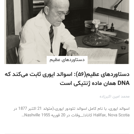
دستاوردهای عظیم
دستاوردهای عظیم(۵۶): اسوالد ایوری ثابت می‌کند که
DNA همان ماده ژنتیکی است
محمد امین اکبرزاده
اسوالد ایوری، با نام کامل اسوالد تئودور ایوری،(متولد 21 اکتبر 1877 در
Halifax, Nova Scotia کانادا__وفات در 20 فوریه 1955 Nashville…