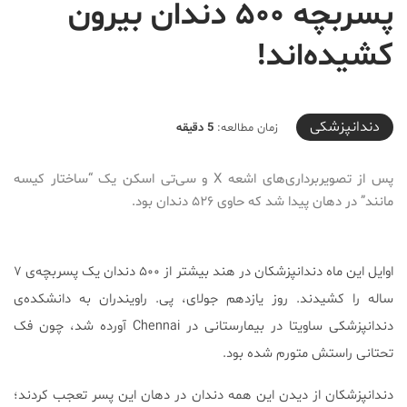
پسربچه ۵۰۰ دندان بیرون
کشیده‌اند!
2019-08-08T15:43:30+04:30
دندانپزشکی
زمان مطالعه:
5 دقیقه
پس از تصویربرداری‌های اشعه X و سی‌تی اسکن یک “ساختار کیسه
مانند” در دهان پیدا شد که حاوی ۵۲۶ دندان بود.
اوایل این ماه دندانپزشکان در هند بیشتر از ۵۰۰ دندان یک پسربچه‌ی ۷
ساله را کشیدند. روز یازدهم جولای، پی. راویندران به دانشکده‌ی
دندانپزشکی ساویتا در بیمارستانی در Chennai آورده شد، چون فک
تحتانی راستش متورم شده بود.
دندانپزشکان از دیدن این همه دندان در دهان این پسر تعجب کردند؛