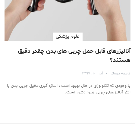
علوم پزشكی
آنالیزرهای قابل حمل چربی های بدن چقدر دقیق
هستند؟
فاطمه درستی
آبان ۱۰, ۱۳۹۷
با وجودی که تکنولوژی در حال بهبود است ، اندازه گیری دقیق چربی بدن با
اکثر آنالیزرهای چربی هنوز دشوار است.
Medical Mask
Male Enhancement Formula Reviews
long term side effects Strengthen Penis