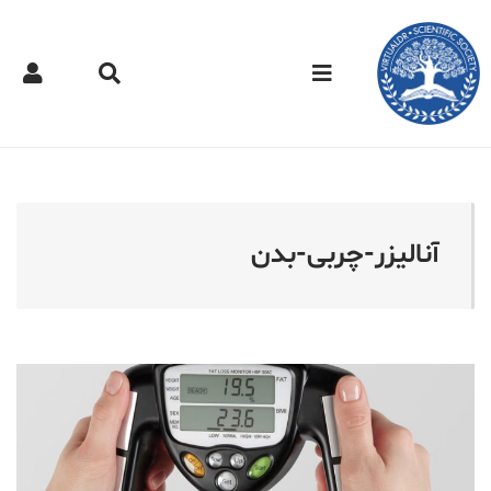
کتر مجازی - آنالیزر-چربی-ب
آنالیزر-چربی-بدن