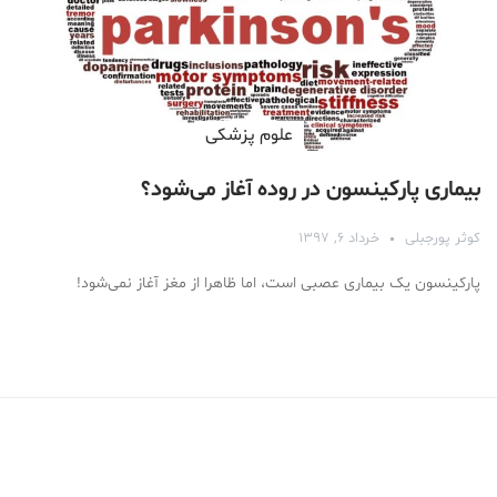
علوم پزشكی
بیماری پارکینسون در روده آغاز می‌شود؟
کوثر پورجبلی
خرداد ۶, ۱۳۹۷
پارکینسون یک بیماری عصبی است، اما ظاهرا از مغز آغاز نمی‌شود!
Medical Mask
Male Enhancement Formula Reviews
long term side effects Strengthen Penis
walgreens caffeine pills Testosterone Booster