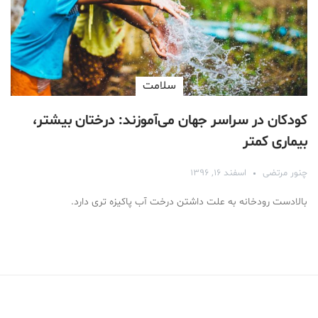
سلامت
کودکان در سراسر جهان می‌آموزند: درختان بیشتر،
بیماری کمتر
چنور مرتضی
اسفند ۱۶, ۱۳۹۶
بالادست رودخانه به علت داشتن درخت آب پاکیزه تری دارد.
Medical Mask
Male Enhancement Formula Reviews
long term side effects Strengthen Penis
walgreens caffeine pills Testosterone Booster