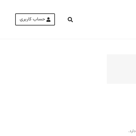
حساب کاربری
Medical Mask
Male Enhancement Formula Reviews
long term side effects Strengthen Penis
walgreens caffeine pills Testosterone
Booster
ارد.