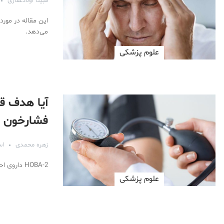
مبینا اولادغفاری
این مقاله در مورد
می‌دهد.
علوم پزشكی
آیا هدف قر
فشارخون ب
زهره محمدی
اسفن
2-HOBA داروی احتمالی فشار خون است که با تاثیر بر سیستم ایمنی فشارخون را کاهش می‌دهد.
علوم پزشكی