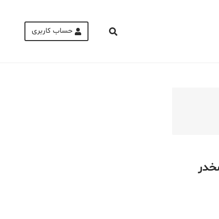
حساب کاربری
Medical Mask
Male Enhancement Formula Reviews
long term side effects Strengthen Penis
walgreens caffeine pills Testosterone
Booster
مخدر