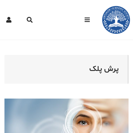
کتر مجازی - پرش پلک
پرش پلک