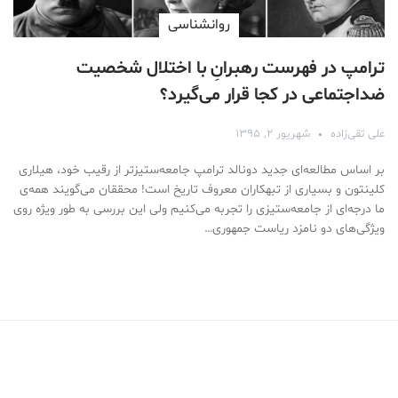
روانشناسی
ترامپ در فهرست رهبرانِ با اختلال شخصیت
ضداجتماعی در کجا قرار می‌گیرد؟
علی تقی‌زاده
شهریور ۲, ۱۳۹۵
بر اساس مطالعه‌ای جدید دونالد ترامپ جامعه‌ستیزتر از رقیب خود، هیلاری
کلینتون و بسیاری از تبهکاران معروف تاریخ است! محققان می‌گویند همه‌ی
ما درجه‌ای از جامعه‌ستیزی را تجربه می‌کنیم ولی این بررسی به طور ویژه روی
ویژگی‌های دو نامزد ریاست جمهوری…
Medical Mask
Male Enhancement Formula Reviews
long term side effects Strengthen Penis
walgreens caffeine pills Testosterone Booster