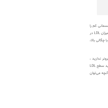
جسمانی کم را
دارند، می‌تواند مفید باشد. ‏Ambikairajah بیان می‌کند که تحقیقات بیشتری لازم است تا متوجه شویم چرا میزان LDL در
 می‌شود، در حالیکه HDL یا لیپوپروتئین‌ با چگالی بالا،
رونر ندارید ،
آستانه LDL شما ممکن است بالاتر از فردی که چاق است ، باشد. این مطالعه نشان می‌دهد که زنان یائسه باید سطح LDL
نچه می‌توان