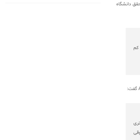
یائسگی دارند. ‏Ananthan Ambikairajah، دکتر و محقق دانشگاه
 کم
تری
وقی