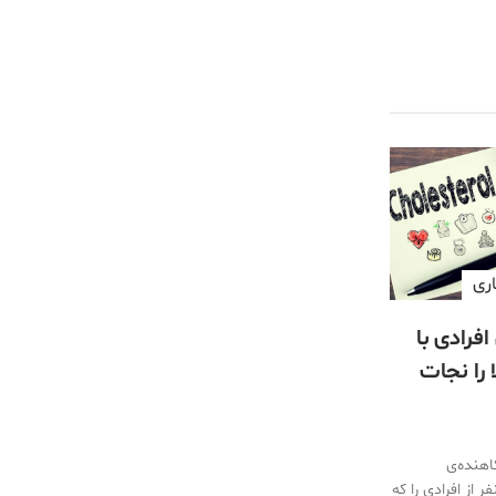
اری
افرادی با
ل LDL بالا را نجات
اهنده‌ی
 از افرادی را که