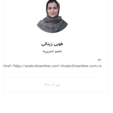
طوبی زینالی
عضو تحریریه
<a
href="https://aviatordreamliner.com">AviatorDreamliner.com</a>
تیر ۱۱, ۱۴۰۰