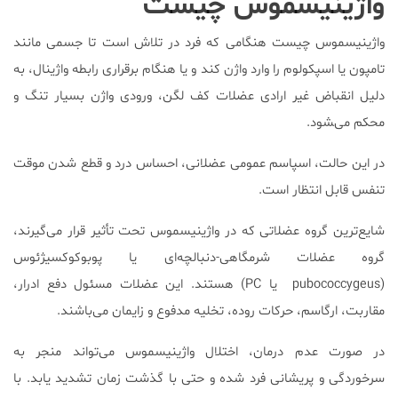
واژینیسموس چیست
واژینیسموس چیست هنگامی که فرد در تلاش است تا جسمی مانند
تامپون یا اسپکولوم را وارد واژن کند و یا هنگام برقراری رابطه واژینال، به
دلیل انقباض غیر ارادی عضلات کف لگن، ورودی واژن بسیار تنگ و
محکم می‌‍شود.
در این حالت، اسپاسم عمومی عضلانی، احساس درد و قطع شدن موقت
تنفس قابل انتظار است.
شایع‌ترین گروه عضلاتی که در واژینیسموس تحت تأثیر قرار می‌گیرند،
گروه عضلات شرمگاهی-دنبالچه‌ای یا پوبوکوکسیژئوس
(pubococcygeus یا PC) هستند. این عضلات مسئول دفع ادرار،
مقاربت، ارگاسم، حرکات روده، تخلیه مدفوع و زایمان می‌باشند.
در صورت عدم درمان، اختلال واژینیسموس می‌تواند منجر به
سرخوردگی و پریشانی فرد شده و حتی با گذشت زمان تشدید یابد. با