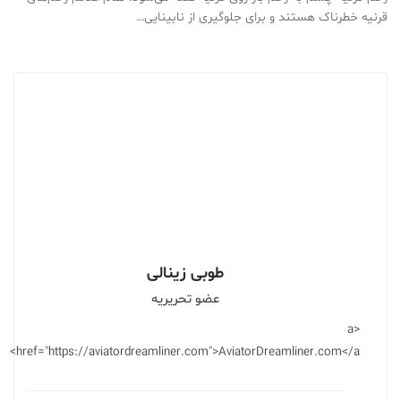
قرنیه خطرناک هستند و برای جلوگیری از نابینایی…
طوبی زینالی
عضو تحریریه
<a
href="https://aviatordreamliner.com">AviatorDreamliner.com</a>