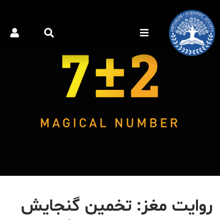
روایت مغز: تخمین گنجایش