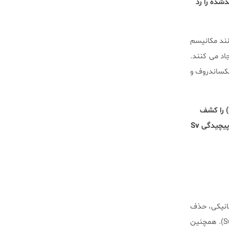
شده را رد
لف، مانند مکانیسم
جاد می کنند.
کساندروف و
قابل توجه است؛ لی و همکارانش از اولین کسانی هستند که اثرقابل بازآرایی مربوط به انواع ساختاری (Svs) را کشف
کردند.( بازآرایی مجدد قسمت های زیادی از ژنوم) این فرآیند برای شناسایی محل جهش یافته به دلیل تنوع و پیچیدگی Sv
اسایی کردند؛ مثلاً بین دو Sv پیوند های مکانیکی، حذف
ها و وارونگی های متقابل را نشان می دهد (آخرین مورد آن شامل معکوس جهت گیری است از یک بخش از Sv). همچنین