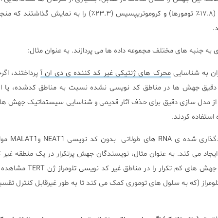
ژنومی به نام های کروموپلکسی (۱۷.۸٪ تومورها) و کروموتریپسیس (۲۳.۳٪) را به نما
.
ی به جنبه های مختلف مجموعه داده ها می پردازند. به عنوان مثال:
ران به شناسایی
محرک های ژنتیکی غیر کد کننده ی دی ان ‌آ
پرداختند، اگر
یص دقیق جهش ها در مناطق کد نویسی نشده نسبت به مناطق کدشده، یا ارز
نتایج پیشین توالی های 
ایجاد می کند. به عنوان مثال، نویسندگان جهش پرتکرار در یک منطقه غیر 
سرکوب گر اصلی تومور TP53 و جهش های کم تکرار ر
تلومراز (که به سلول های توموری کمک می کند تا به طور غیرقابل کنترل تقس