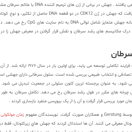
آن ها از نقش ۱۶ اثر سرطان آگاهی یافتند . جهش در برخی از ژن های ت
عنوان مثال: این کنسرسیوم دریافت که جهش در ژن CDK12 در دو قطعه DNA حاصل ا
کننده، DNA، همزمان با یک نشانه جهش متمایز شامل توالی DNA
 درک مکانیسم های رشد سرطان و نقش قرار گرفتن در معرض جهش زا در این
سرطان
این ایده که سرطان از طریق یک فرایند تکاملی توسعه می یابد، برای
 تصادفی و انتخاب طبیعی بررسی شده است. سلول سرطانی دارای جهشی ا
ی شود، به عنوان برجسته ترین کلون سلولی در جمعیت تبدیل می شود. ای
چرخه های مکرر در طول رشد سرطان رخ می دهد. تکامل سرطان به طور مؤث
 مورد بررسی قرار گرفت و آن را از یک بیوپسی منفرد بازسازی کردند .
سندگان مفهوم
زمان مولکولی
ر
نال معرفی می کنند. آن ها استدلال كردند كه جهش هاي زيركلونال، فقط در