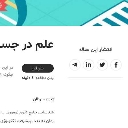
علم در جست
انتشار این مقاله
2020-05-07T00:15:17+04:30
در این 
سرطان
چگونه ات
زمان مطالعه:
8 دقیقه
ژنوم سرطان
زمان به بعد، پیشرفت تکنولوژی 