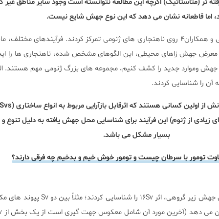
ه تر (متاستاتیک) اگرچه این مطالعه نتوانسته است وجود سایر مناطق غیر کد
، اما قاطعانه نشان می دهد که این نوع جهش شایع نیست.
الكساندر و همكاران۳ و لی و همكاران۴ روی ناهنجاری های ژنومی تمرکز کردند. فرآیندهای مخت
 قرار گیری در معرض جهش زاهای محیطی، این الگوهای مشخص شده، ناهنجاری ها را ای
 جهش وموارد جدید را کشف کنیم، مجموعه های بزرگ ژنومی مهم هستند. ال
بسیار مشکل می باشد.
وت تومور با سرطان چیست و تومور خوش خیم و بدخیم چه فرقی دارند؟
محققان از طریق یک سری مراحل جهش زیر گروهی، اثر ۱۶Sv را شن