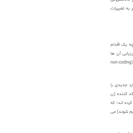
یش گذاشتند که منجر به تغییرات
چه یک اقدام
یابی آن ها
بسیار مشکل است. نویسندگان از مدل سازی دقیق برای حذف آثار قدیمی و شناسایی سیستماتیک جهش ها(non-coding
غیر کدگذاری شده ی RNA های طولانی بدون کد نویسی NEAT1 وMALAT1 موارد جدیدی را
کد کننده ژن
ا در مناطق غیر کد نویسی تلومراز ژن TERT مشاهده کرده اند؛ که
یم شوند) می