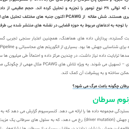
سرطان از چهار قاره (آبی) است که توالی ۳۸ نوع تومور را تجزیه و تحلیل کرده اند. حجم عظیمی 
رویکردهای پیشرفته محاسبات ابری هستند. شش مقاله از PCAWG اکنون جنبه های مختل
ت گسترده، پردازش داده های هماهنگ، همچنین اعتبار سنجی تجربی گست
e
 صدها ترابایت داده نیاز داشت، در چندین مرکز داده و احتمالاً طی میلیون ها
– که همه از طریق محاسبات ابری – تسهیل می شوند. به ویژه تلاش های CAWG
ممکن ساخته و به پیشرفت آن کمک کند.
طان چگونه باعث مرگ می شود؟
ژنوم سرطان
گستردگی مجموعه داده ها را ارائه می دهد. کنسرسیوم گزارش می دهد که به ط
در هر ژنوم سرطانی، چهار یا پنج جهش (driver mutation) رخ می دهد، که به سلول های سرطا
 مورد مطالعه این جهش را نشان ندادند در مقابل، بسیاری از سرطان ها نشانه‌هایی ا