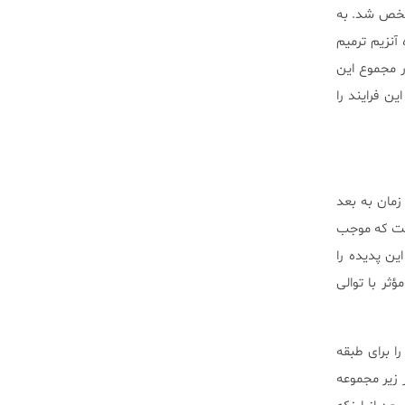
رمیم کننده DNA با علائم سرطان مشخص شد. به
ز تکثیر، و نوع کوتاه آنزیم ترمیم
 به نام سایت های CpG رخ می دهد. در مجموع این
 فرایند را
 اولین بار در سال ۱۹۷۶ ارائه شد. از آن زمان به بعد
ست که موجب
ن پدیده را
ر با توالی
ا برای طبقه
 زير مجموعه