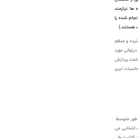
از داده ها نیازمند
ف تحلیل های انجام شده را
رده و منظم
pipelin محاسباتی مورد استفاده برای شناسایی جهش ها بود. بسیاری از الگوریتم های محاسباتی و Pipeline درتوالی مورد
 ساعت پردازش
P مثال مهمی از چگونگی محاسبات ابری
ور متوسط ​​
نی یک مزیت انتخابی می
ز کاتاستروفی