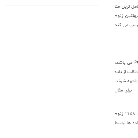
سرطان کل ژنوم ها (PCAWG)جامع ترین و کامل ترین متا
روتئین ژنوم
را بررسی می کند
قبل ازتفسیر تأثیر این تحلیل ها، بولد کردن دیتاها و چارچوب سازمانی پیچیده ای که زیربنای تلاشPCAWG می باشد،
 ۴ قاره، متشکل از ۷۴۴ نفر، که برای محافظت از داده
واجهه شوند.
– برای مثال
در مجموع کنسرسیوم تجزیه و تحلیل های یکپارچه از ۳۸ نوع تومور انجام شده است. این گروه، توالی ۲۶۵۸ ژنوم
 داده ها توسط