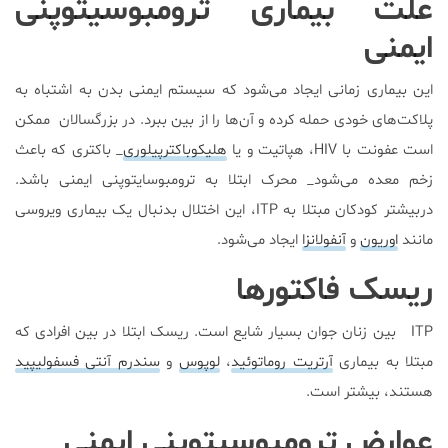
علت بیماری ترومبوسیتوپنی
ایمنی
این بیماری زمانی ایجاد می‌شود که سیستم ایمنی بدن به اشتباه به
پلاکت‌های خودی حمله کرده و آن‌ها را از بین ببرد. در بزرگسالان ممکن
است عفونت با HIV، هپاتیت و یا
هلیکوباکترپیلوری
_ باکتری که باعث
زخم معده می‌شود_ محرک ابتلا به ترومبوسایتوپنی ایمنی باشد.
دربیشتر کودکان مبتلا به ITP، این اختلال بدنبال یک بیماری ویروسی
مانند
اوریون
و
آنفولانزا
ایجاد می‌شود.
ریسک فاکتورها
ITP بین زنان جوان بسیار شایع است. ریسک ابتلا در بین افرادی که
مبتلا به بیماری
آرتریت روماتوئید
،
لوپوس
و
سندرم آنتی فسفولیپید
هستند، بیشتر است.
عوارض ترومبوسیتوپنی ایمنی