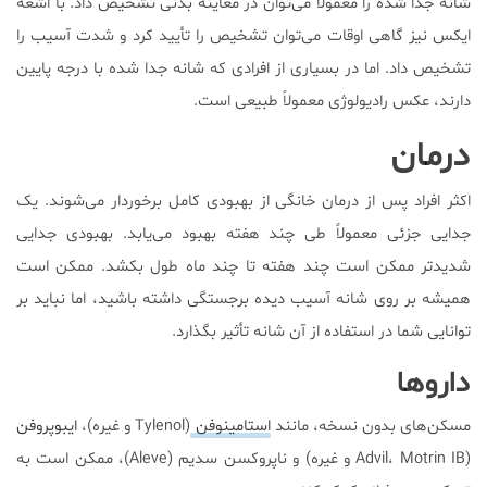
شانه جدا شده را معمولاً می‌توان در معاینه بدنی تشخیص داد. با اشعه
ایکس نیز گاهی اوقات می‌توان تشخیص را تأیید کرد و شدت آسیب را
تشخیص داد. اما در بسیاری از افرادی که شانه جدا شده با درجه پایین
دارند‌، عکس رادیولوژی معمولاً طبیعی است.
درمان
اکثر افراد پس از درمان خانگی از بهبودی کامل برخوردار می‌شوند. یک
جدایی جزئی معمولاً طی چند هفته بهبود می‌یابد. بهبودی جدایی
شدیدتر ممکن است چند هفته تا چند ماه طول بکشد. ممکن است
همیشه بر روی شانه آسیب دیده برجستگی داشته باشید‌، اما نباید بر
توانایی شما در استفاده از آن شانه تأثیر بگذارد.
داروها
مسکن‌های بدون نسخه‌، مانند
استامینوفن
(Tylenol و غیره)‌،
ایبوپروفن
(Advil‌، Motrin IB و غیره) و ناپروکسن سدیم (Aleve)‌، ممکن است به