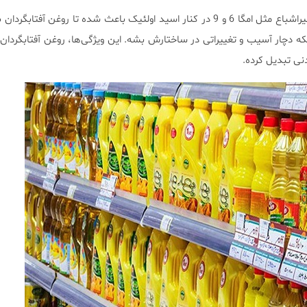
همچنین وجود اسیدهای چرب غیراشباع مثل امگا 6 و 9 در کنار اسید اولئیک باعث شده تا روغن آفت
که دچار آسیب و تغییراتی در ساختارش بشه. این ویژگی‌ها، روغن آفتابگردان ر
نی تبدیل کرده.