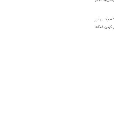
لانی‌مدت تو
یشه یک روغن
 کردن غذاها