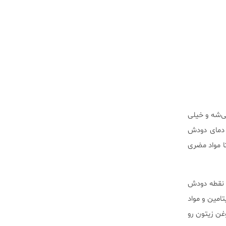
ی‌شه و خیلی
و دمای دودش
 دود بالای 190 درجه استفاده کرد تا مواد مضری
د مغذی و ویتامین E زیادی داره؛ ولی نقطه دودش
یتامین و مواد
غن زیتون رو