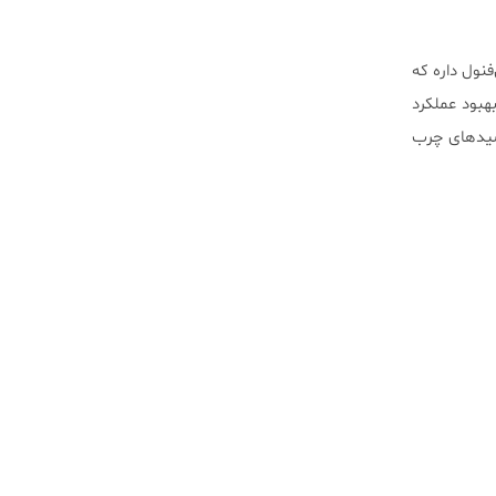
 مقادیر زیادی ترکیبات آنتی‌اکسیدانی مانند ویتامین E و پلی‌فنول‌ داره که
بود عملکرد
اسیدهای چرب