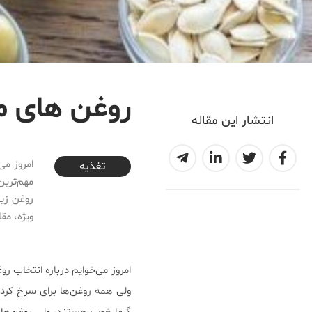
روغن های 
انتشار این مقاله
2023-10-13T14:59:34+03:30
امروز می
تغذیه
مهم‌ترین
روغن زی
ویژه، مق
امروز می‌خوایم درباره‌ انتخاب 
ولی همه‌ روغن‌ها برای سرخ کر