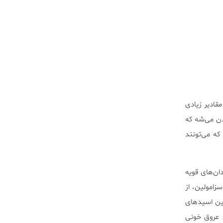
مقادیر زیادی
دن می‌شه که
که می‌تونند
دان‌های قویه
زامولین، از
نین اسیدهای
یری عروق خونی