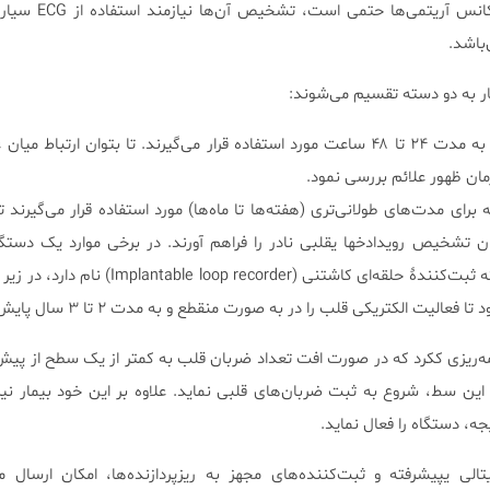
وقوع تغییرات روز به روز در فرکان
‌باشد.
که به مدت ۲۴ تا ۴۸ ساعت مورد استفاده قرار می‌گیرند. تا بتوان ارتباط میا
زمان ظهور علائم بررسی نمود.
برای مدت‌های طولانی‌تری (هفته‌ها تا ماه‌ها) مورد استفاده قرار می‌گیرند ت
ان تشخیص رویدادخها یقلبی نادر را فراهم آورند. در برخی موارد یک دست
اندازۀ یک بسته آدامس که ثبت‌کنندۀ حلقه‌ای کاشتنی (p recorder
لیت الکتریکی قلب را در به صورت منقطع و به مدت ۲ تا ۳ سال پایش نماید.
امه‌ریزی ککرد که در صورت افت تعداد ضربان قلب به کمتر از یک سطح از پی
این سط، شروع به ثبت ضربان‌های قلبی نماید. علاوه بر این خود بیمار نیز 
ه، دستگاه را فعال نماید.
تالی یپیشرفته و ثبت‌کننده‌های مجهز به ریزپردازنده‌ها، امکان ارسال م