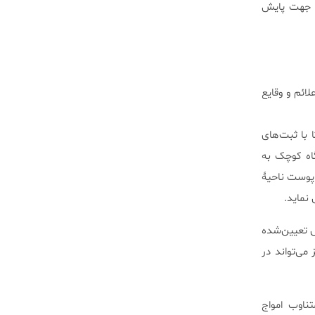
س آریتمی‌ها حتمی است، تشخیص آن‌ها نیازمند استفاده از ECG سیار جهت پایش
ن علائم و وقایع
ا با ثبت‌های
گاه کوچک به
Implantable loo) نام دارد، در زیر پوست ناحیۀ
ش تعیین‌شده
می‌تواند در
تناوب امواج