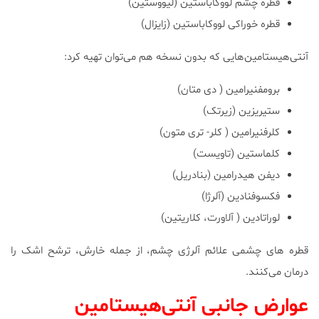
قطره چشم لووکاباستین (لیووستین)
قطره خوراکی لووکاباستین (زایزال)
آنتی‌هیستامین‌هایی که بدون نسخه هم می‌توان تهیه کرد:
برومفنیرامین ( دی متان)
ستیریزین (زیرتک)
کلرفنیرامین ( کلر- تری متون)
کلماستین (تاویست)
دیفن هیدرامین (بنادریل)
فکسوفنادین (آلرژا)
لوراتادین ( آلاورت، کلاریتین)
قطره های چشمی علائم آلرژی چشم، از جمله خارش، ترشح اشک را
درمان می‌کنند.
عوارض جانبی آنتی‌هیستامین