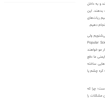
احی کوچک شدند و به داخل
 بدهند. این
یم ربات‌های
نجام دهیم.
‌شنویم ولی
ق خونی ما حرکت نمی‌کنند! در سال ۲۰۰۰، یک مقاله در ژورنال Popular Science
ر مو خواهند
یمنی ما دفع
ات‌هایی ساخته
 کره چشم یا
است؛ چرا که
ن مشکلات را