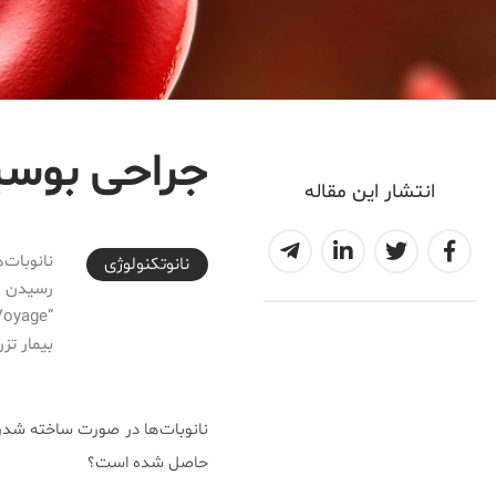
جراحی بوسیل
انتشار این مقاله
2017-08-02T08:05:22+04:30
نانوبات‌
نانوتکنولوژی
بیمار تز
نانوبات‌ها در صورت ساخته شدن،
حاصل شده است؟