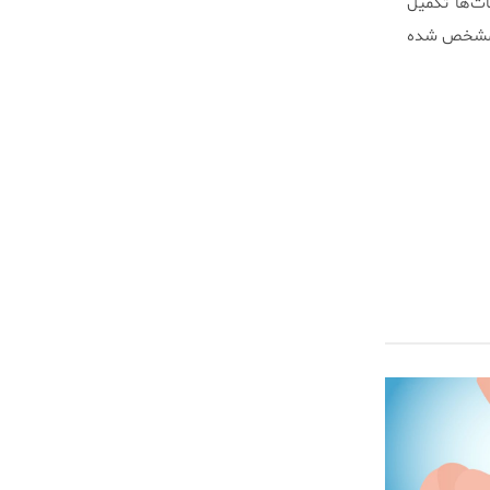
ی از محققین معتقد هستند که تا سال ۲۰۲۰ این نانوبات‌ها تکمیل
یش کنیم.(منبع: Yirka) چیزی که اکنون مشخص شده