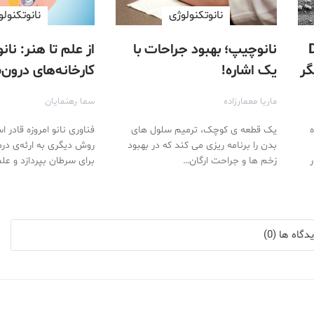
نانوتکنولوژی
نانوتکنولو
 DNA
نانوچیپ؛ بهبود جراحات با
از علم تا هنر: نانو
یگر
یک اشاره!
کارخانه‌های درون‌
ماریا معمارزاده
سما رهنمایان
فزوده
یک قطعه ی کوچک، ترمیم سلول های
فناوری نانو امروزه قادر ا
بدن را برنامه ریزی می کند که در بهبود
روش دیگری به ارئه‌ی در
ر
زخم ها و جراحت ارگان…
برای سرطان بپردازد و ع
گاه ها (0)