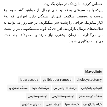
احساس کردید، با پزشک در میان بگذارید.
این‌که با چه سرعتی به فعالیت‌های نرمال باز خواهید گشت، به نوع
پروسه و وضعیت سلامت کلی‌تان بستگی دارد. افرادی که نوع
لاپاراسکوپیک جراحی را پشت سر می‎گذارند، در چند روز می‌توانند به
فعالیت‌های نرمال بازگردند. افرادی که کوله‌سیستکتومی باز را پشت
سر می‌گذارند به زمان بیشتری نیاز دارند و معمولاً تا چند هفته
می‌توانند ریکاوری شوند.
Mayoclinic
laparascopy
gallbladder removal
cholecystectomy
التهاب پانکراس
ترشحات پانکراس
ترشحات کبد
سنگ صفراوی
سنگ کیسه صفرا
کوله‌سیستکتومی
کوله‌سیستیس
کوله‌لیتیازیس
کیسه‌صفرا
لاپاراسکوپی
مجرای صفراوی