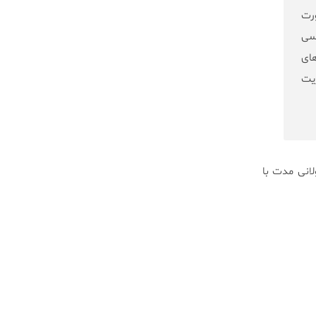
صورت
 مورد بررسی
افته های
ریت
 تاثیر COPD در مواجهه شغلی طولانی مدت با