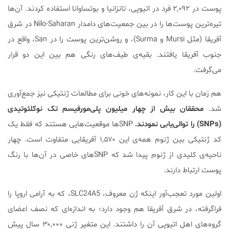
پوست در ۲,۰۹۲ فرد در اتیوپی، تانزانیا و بوتساوانا استفاده کردند. آن‌ها
تیره‌ترین پوست‌ها را در بین جمعیت‌های دامدار Nilo-Saharan در شرق
آفریقا (مثل Mursi و Surma)، و روشن‌ترین پوست را در San، واقع در
جنوب آفریقا یافتند. بقیه‌ی طیف‌های رنگی هم بین این دو قرار
می‌گرفت.
هم زمان با این کار، نمونه‌های خونی برای مطالعات ژنتیکی نیز جمع‌آوری
شد.
محققان بیش از چهار میلیون پلی‌مورفیسم تک نوکلئوتیدی
(SNPs) را توالی‌یابی نمودند.
SNPها موقعیت‌هایی هستند که فقط یک
کد ژنتیکی بین ژنوم همه‌ی این ۱,۵۷۰ آفریقایی متفاوت است. چهار
ناحیه‌ی کلیدی از ژنوم پیدا شد که SNPهای خاصی در آن‌ها با رنگ
پوست ارتباط دارند.
اولین مورد تعجب‌آور اینکه ژن معروف، SLC24A5، که به آرامی اروپا را
فراگرفته، در شرق آفریقا هم وجود دارد؛ به اندازه‌ای که نصف اعضای
گروه‌های اهل اتیوپی آن را داشتند. این متغیر ژنی ۳۰,۰۰۰ سال پیش