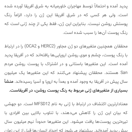
پدید آمده و احتمالاً توسط مهاجران خاورمیانه به شرق آفریقا آورده شده
است. ولی هر کسی که در شرق آفریقا این ژن را دارد، الزاماً رنگ
پوستش روشن نیست. بنابراین این ژن، فقط یکی از چند ژنی است که
رنگ پوست آن‌ها را سبب شده است.
محققان همچنین متغیرهای دو ژن مجاور (HERC2 و OCA2) را در ارتباط
با رنگ پوست، چشم و موی روشن اروپایی‌ها یافته‌اند که در آفریقا پدید
آمده است. این متغیرها باستانی و در اشتراک با پوست روشن مردم
San هستند. محققان پیشنهاد می‌کنند که این متغیرها یک میلیون
سال پیش در آفریقا به وجود آمده و بعداً به اروپا و آسیا رسیده‌اند.
منشأ
بسیاری از متغیرهای ژنی مربوط به رنگ پوست روشن، در آفریقاست.
معنادارترین اکتشاف در ارتباط با ژنی به نام MFSD12 است. دو جهشی
که بیان این ژن را کاهش می‌دهند، با تناوب بالایی بین افرادی با
تیره‌ترین پوست‌ها یافت می‎شود. این متغیرها حدوداً نیم میلیون سال
پیش پدید آمده‌اند. پیشنهاد می‌شود که اجداد انسان‌ها قبل از این زمان