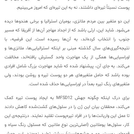
پوست نسبتاً تیره‌ای داشتند، نه به این تیره‌ای که امروز می‌بینیم.
این دو متغیر بین مردم ملانزی، بومیان استرالیا و برخی هندوها دیده
می‌شود. شاید این، ارثی باشد که از اجداد مهاجر آن‌ها از آفریقا که مسیر
جنوب را انتخاب کرده‌اند، به آن‌ها رسیده است. این فرضیه، با
نتیجه‌گیری‌های سال گذشته مبنی بر اینکه استرالیایی‌ها، ملانزی‌ها و
اوراسیایی‌ها همگی از یک مهاجرت واحد گسترش یافته‌اند، مخالفت
می‌کند. به جای آن، پیشنهاد شده که شاید مهاجرت بزرگ شامل افرادی
بوده باشد که حامل متغیرهای هر دو پوست تیره و روشن بودند، ولی
متغیرهای رنگ تیره بعداً در اوراسیایی‌ها حذف شده است.
برای درک اینکه چگونه جهش MFSD12 به ایجاد پوست تیره کمک
می‌کند، محققان بیان این ژن را در سلول‌های کشت‌شده کاهش دادند
تا عمل این واریانت‌ها را در افراد تیره‌پوست تقلید نمایند. درنتیجه‌ی این
کار، سلول‌ها یوملانین (اصلی‌ترین نوع ملانین که مسئول رنگ سیاه و
قهوه‌ای پوست، مو و چشم‌هاست) بیشتر تولید نمودند. این جهش