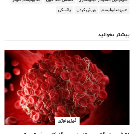
هیپومتابولیسم
ورزش کردن
یائسگی
بیشتر بخوانید
فیزیولوژی