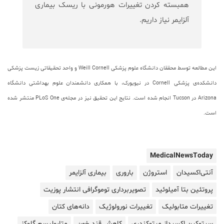
همبسته کردن تغییرات هورمونی با ریسک بیماری
آلزایمر نیاز داریم.
این مطالعه توسط محققان دانشگاه علوم پزشکی
Weill Cornell
و واحد تحقیقاتی زیست پزشکی
دانشکده‌ی پزشکی
Cornell
در نیویورک، با همکاری دانشمندان علوم بهداشتی دانشگاه
Arizona
در
Tucson
انجام شده است. نتایج این تحقیق نیز در مجله‌ی PLoS One منتشر شده
است.
MedicalNewsToday
آنتی‌اکسیدان
استروژن
باروری
بیماری آلزایمر
پروتئین بتا آمیلوئید
تصویربرداری توموگرافی انتشار پوزیت
تغییرات متابولیک
تغییرات نورولوژیک
دانه‌های کتان
سیتوکین اکسیداز میتوکندری
کاهش قند خون
متابولیسم گلوکز