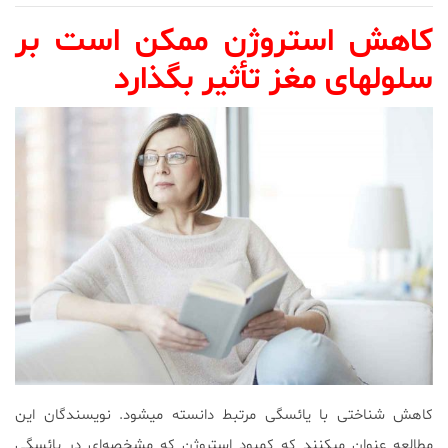
کاهش استروژن ممکن است بر
سلول‎های مغز تأثیر بگذارد
کاهش شناختی با یائسگی مرتبط دانسته می‎شود. نویسندگان این
مطالعه عنوان می‎کنند که کمبود استروژن که مشخصه‌ای در یائسگی