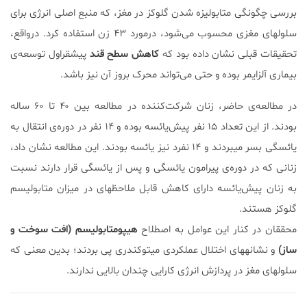
بررسی چگونگی متابولیزه شدن گلوکز در مغز، که منبع اصلی انرژی برای
سلول‎های مغزی محسوب می‌شود، درمورد ۴۳ زن استفاده کرد. درواقع،
تحقیقات قبلی نشان داده بود که
کاهش سطح قند
پیشقراول توسعه‌ی
بیماری آلزایمر بوده و حتی می‌‏تواند محرک بروز آن نیز باشد.
در مطالعه‌ی حاضر، زنان شرکت‌کننده در مطالعه بین ۴۰ تا ۶۰ ساله
بودند. از این تعداد ۱۵ نفر پیش‌یائسه بوده و ۱۴ نفر در دور‌ه‌ی انتقال به
یائسگی بسر می‎بردند و ۱۴ نفرد نیز یائسه بودند. این مطالعه نشان داد،
زنانی که در دوره‌ی پیرامون یائسگی و پس از یائسگی قرار دارند نسبت
به زنان پیش‌یائسه دارای کاهش قابل ملاحظه‎ای در میزان متابولیسم
گلوکز هستند.
محققان در کنار این عوامل به اصطلاح
هیپومتابولیسم (افت سوخت و
ساز)
و نشانه‎های اختلال عملکردی میتوکندری پی بردند؛ بدین معنی که
سلول‎های مغز در پردازش انرژی کارایی چندان بالایی ندارند.