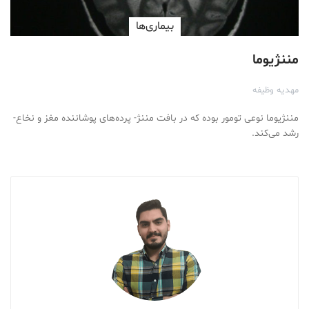
بیماری‌ها
مننژیوما
مهدیه وظیفه
مننژیوما نوعی تومور بوده که در بافت مننژ- پرده‌های پوشاننده مغز و نخاع-
رشد می‌کند.