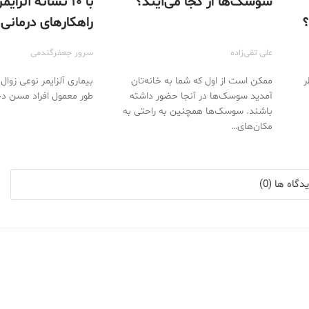
سوسک‌ها از کجا می‌آیند؟
با ۱۰ نشانه آلزا
؟
راهکارهای درمانی
آشنا شوید
علی تقی‌زاده
سرور جعفرگندمی
ر
ممکن است از اول که شما به خانه‌تان
بیماری آلزایمر نوعی زوا
آمدید سوسک‌ها در آنجا حضور داشته
طور معمول افراد مسن دچ
باشند. سوسک‌ها همچنین به راحتی به
مکان‌های…
گاه ها (0)