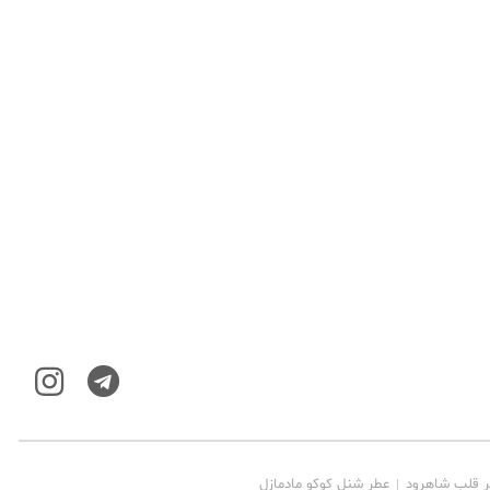
ر قلب شاهرود
عطر شنل کوکو مادمازل