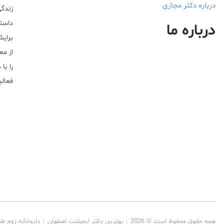
درباره دکتر مجازی
زندگی
داستا
درباره ما
برایش
از مع
را با
فعالیت خ
همه حقوق محفوظ است © 2026
بهترین دکتر ایمپلنت اصفهان
داروخانه زوج ط