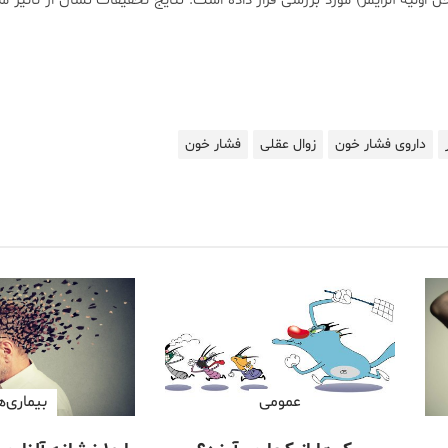
 اولیه آلزایمر) مورد بررسی قرار داده است. نتایج تحقیقات نشان از تأثیر م
داروی فشار خون
زوال عقلی
فشار خون
عمومی
بیماری‌ه