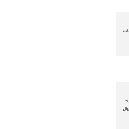
نات
ود.
وال