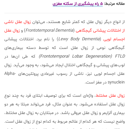
مقاله مرتبط:
۵ راه پیشگیری از سکته مغزی
از انواع دیگر زوال عقل که کمتر شایع هستند، می‌توان
زوال عقل ناشی
از اختلالات پیشانی گیجگاهی
(
Frontotemporal Dementia
) و
زوال عقل
اجسام لویی
(
Lewy Body Dementia
) را نام برد. اختلالات پیشانی
گیجگاهی نوعی از زوال عقل است که توسط دسته بیماری‌های
Frontotemporal Lobar Degeneration) FTLD)
که طی ان‌ها در
لوب‌های پیشانی و گیجگاهی اختلال ایجاد می‌شود، به وجود می‌آید. زوال
عقل اجسام لویی نیز، ناشی از رسوب غیرعادی پروتئین‌های Alpha-
synuclein در مغز است.
زوال عقل مختلط
، واژه‌ای است که برای توصیف ابتلای فرد به چند نوع
زوال عقل استفاده می‌شود. به عنوان مثال، فرد می‌تواند مبتلا به هر دو
بیماری آلزایمر و زوال عقل عروقی باشد. در مبتلایان به زوال عقل مختلط،
واضح نیست که هر کدام از علائم مربوط به کدام نوع از زوال عقل است.