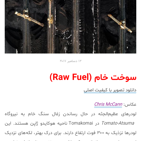
۱۲
دسامبر
۲۰۱۷
سوخت خام (Raw Fuel)
دانلود تصویر با کیفیت اصلی
عکاس:
Chris McCann
لودرهای عظیم‌الجثه در حال رساندن زغال سنگ خام به نیروگاه
Tomato-Atsuma
در Tomakomai ناحیه هوکایدو ژاپن هستند. این
لودرها نزذیک به ۳۰۰ فوت ارتفاع دارند. برای درک بهتر، لکه‌های نزدیک