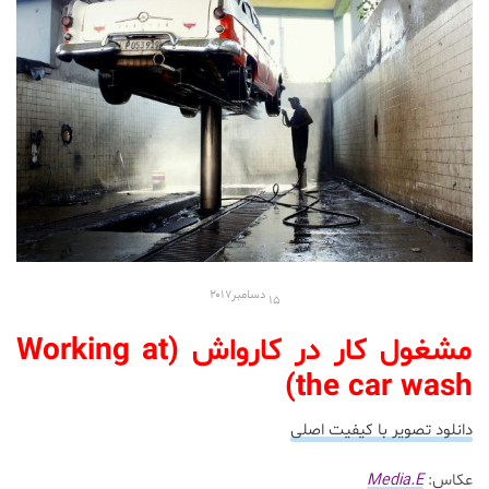
۱۵ دسامبر۲۰۱۷
مشغول کار در کارواش (Working at
the car wash)
دانلود تصویر با کیفیت اصلی
عکاس:
Media.E