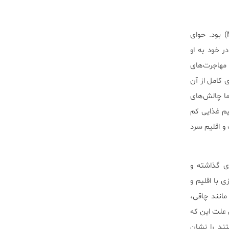
در دهه‌های ۷۰ و ۸۰ میلادی، Wallace پیشگام در ارائه مفهوم حوای میتوکندریایی (Mitochondrial Eve) بود. حوای
 خود به او
وافق نبود. در حین این مطالعه، Wallace متوجه شد مهاجرت‌های
رداری کامل از آن
ما چالش‌های
م غذایی کم
و اقلیم سرد
نوع امروزی گذاشته و
 با اقلیم و
انند چاقی،
 علت این که
ری‌ها هستند را نشان