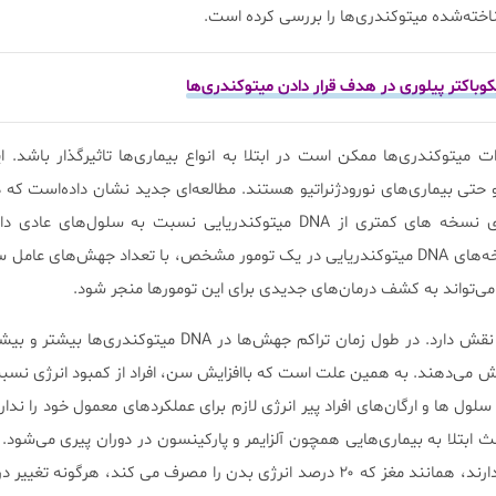
خته‌شده میتوکندری‌ها را بررسی کرده است.
وباکتر پیلوری در هدف قرار دادن میتوکندری‌ها
ییرات میتوکندری‌ها ممکن است در ابتلا به انواع بیماری‌ها تاثیرگذار باشد. ا
حتی بیماری‌های نورودژنراتیو هستند. مطالعه‌ای جدید نشان داده‌است که د
انواع سرطان، سلول‌های توموری نسخه های کمتری از DNA میتوکندریایی نسبت به سلول‌ه
همچنین دریافتند که تعداد نسخه‌های DNA میتوکندریایی در یک تومور مشخص، با تعداد جهش‌های
می‌تواند به کشف درمان‌های جدیدی برای این تومورها منجر شود.
DNA میتوکندری‌ها در پیری نیز نقش دارد. در طول زمان تراکم جهش‌ها در DNA می
هش می‌دهند. به همین علت است که باافزایش سن، افراد از کمبود انرژی نس
لول ها و ارگان‌های افراد پیر انرژی لازم برای عملکردهای معمول خود را ندار
 باعث ابتلا به بیماری‌هایی همچون آلزایمر و پارکینسون در دوران پیری می‌شود. 
بزرگی که نیاز شدیدی به انرژی دارند، همانند مغز که ۲۰ درصد انرژی بدن را مصرف می کند، هرگون