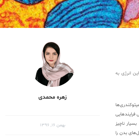
ل این انرژی به
زهره محمدی
یتوکندری‌ها
 فرایندهایی
ند بسیار ناچیز
بهمن ۱۶, ۱۳۹۶
ل همه سلول‌های بدن را