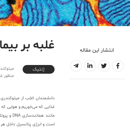
غلبه بر بیما
انتشار این مقاله
2018-02-02T22:14:01+03:30
ژنتیک
منظور غل
دانشمندان اغلب از میتوکندری ب
غذایی که می‌خوریم و هوایی که ت
مانند هما