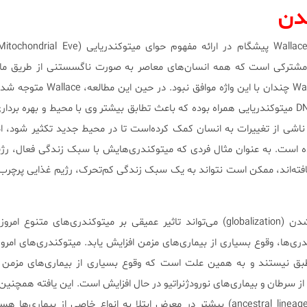
دن
 مشترکی است که همه انسان‌های معاصر به صورت ناگسستنی از طریق مادر
مرتبط می‌شوند. البته خود Wallace چندان با این واژه م
انسان اغلب با جهش‌هایی در DNA میتوکندریایی همراه بوده که باعث تطابق بیشتر وی با محیط و بهره ب
اشی از تغییرات به انسان کمک کرده‌است تا در محیط جدید تکثیر شود، ا
 است. به عنوان مثال فردی که میتوکندری‌هایش با سبک زندگی فعال، رژی
افته‌اند، ممکن است نتواند به یک سبک زندگی کم‌تحرک، رژیم غذایی پرچرب 
Wallace معتقد است جهانی شدن (globalization) می‌تواند تاثیر عمیقی بر میتوکندری‌های مت
ی‌ها، وقوع بسیاری از بیماری‌های مزمن افزایش یابد. میتوکندری‌های امروزی
طبق نیستند و به همین علت است که وقوع بسیاری از بیماری‌های مزمن م
ز سرطان و بیماری‌های نورودژنراتیو در حال افزایش است. این یافته همچنین
چرا برخی دودمان‌های اجدادی (ancestral lineage) بیشتر در معرض ابتلا به انواع خاصی از بیما