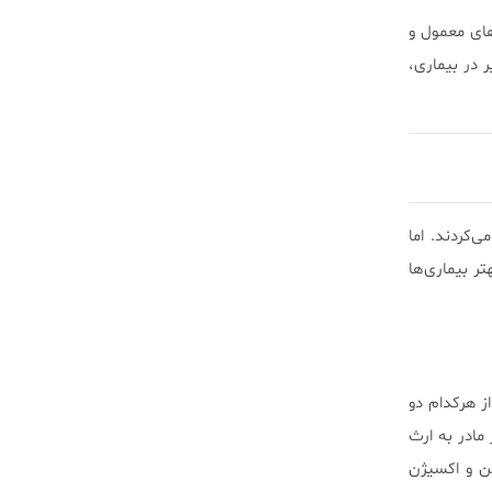
های معمول و
 درگیر در بیماری،
 در DNA هسته‌ای جست وجو می‌کردند. اما
بهتر بیماری‌ها
. این DNA حاوی ۲۰۰۰۰ نوع ژن است و از هرکدام دو
ما DNA میتوکندری، منحصرا از مادر به ارث
ن و اکسیژن