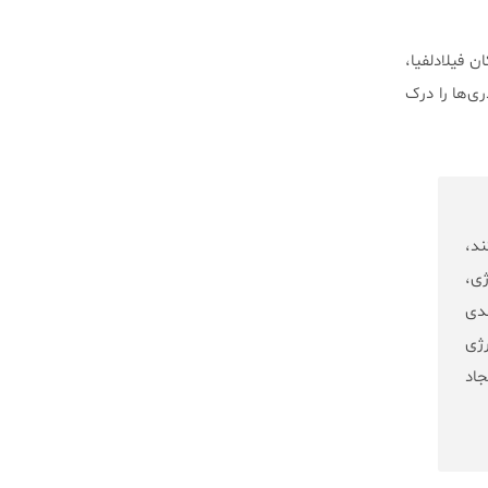
 بیمارستان کودکان فیلادلفیا،
یتوکندری‌ها را درک
ند،
ژی،
دی
رژی
اد