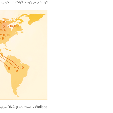
تولیدی می‌تواند اثرات عملکردی 
Wallace با استفاده از DNA میتوکندری مسیر مهاجرت انسان از آفریقا را تعقیب کرد!