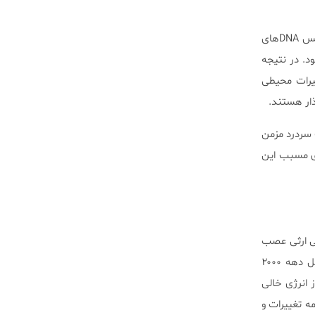
در سال ۱۹۸۰، Wallace دریافت که DNA میتوکندری در طول زمان در اثر جهش‌های مداوم تغییر می‌کند. پس DNAهای
د. در نتیجه
ییرات محیطی
گذار هستند.
 یک سردرد مزمن
ژی مسبب این
ماری نوروپاتی ارثی عصب
بینایی لبر (Leber’s hereditary optic neuropathy) نام دارد و در نهایت منجر به نابینایی می‌شود. تا اوایل دهه ۲۰۰۰
 از انرژی خالی
 تغییرات و