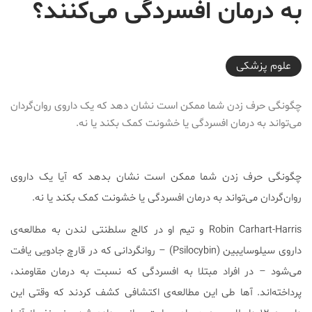
به درمان افسردگی می‌کنند؟
2018-02-28T21:36:09+03:30
علوم پزشكی
چگونگی حرف زدن شما ممکن است نشان دهد که یک داروی روان‌گردان
می‌تواند به درمان افسردگی یا خشونت کمک بکند یا نه.
چگونگی حرف زدن شما ممکن است نشان بدهد که آیا یک داروی
روان‌گردان می‌تواند به درمان افسردگی یا خشونت کمک بکند یا نه.
Robin Carhart-Harris و تیم او در کالج سلطنتی لندن به مطالعه‌ی
داروی سیلوسایبین (Psilocybin) – روانگردانی که در قارچ جادویی یافت
می‌شود – در افراد مبتلا به افسردگی که نسبت به درمان مقاومند،
پرداخته‌اند. آها طی این مطالعه‌ی اکتشافی کشف کردند که وقتی این