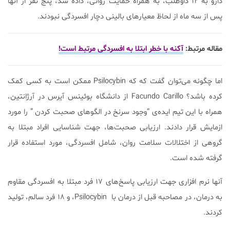
دارو به ۱۲ داوطلب، به همراه حمایت روانی، داده شد، پنج نفر از آنها
پس از سه ماه از لحاظ معیارهای بالینی دچار افسردگی نبودند.
مقاله مرتبط:
آکنه با خطر ابتلا به افسردگی مرتبط است!
اما چگونه می‌توان گفت که که Psilocybin ممکن است به کسی کمک
کرده باشد؟ Facundo Carillo از دانشگاه بوئینس آیرس در آرژانتین،
همراه با این تیم ایده‌ی “وجود سرنخ در الگوهای صحبت کردن ” را مورد
ازمایش قرار دادند. ارزیابی صحبت‌ها، جهت شناسایی افراد مبتلا به
گروهی از اختلالات سلامت روان، شامل افسردگی، مورد استفاده قرار
گرفته شده است.
آنها نرم افزاری جهت ارزیابی پاسخ‌های ۱۷ فرد مبتلا به افسردگی مقاوم
به درمان، در مصاحبه قبل از درمان با Psilocybin، و ۱۸ فرد سالم، تولید
کردند.