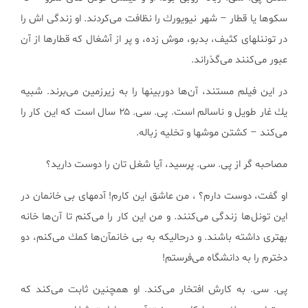
سكوها یا قطار – شهر نیویورك را نظافت می‌كردند. او زندگی اش را
در توننلهای كثیف، بدبو، موش زده، و پر از آشغال كه قطارها از آن
عبور می‌كنند می‌گذراند.
در این فیلم مستند، آن‌ها دوربینها را به زیرزمین می‌برند. شبیه
یك غار طویل و ناسالم است. پی. سی. ۲۵ سال است كه این كار را
می‌كند – كشتن موشها و تخلیه زباله.
مصاحبه گر از پی. سی. پرسید، آیا شغل تان را دوست دارید؟
او گفت، دوست دارم؟ ، من عاشق این كارم! آدمهای بی خانمان در
این تونل‌ها زندگی می‌كنند. و من این كار را می‌كنم تا آن‌ها خانه
بهتری داشته باشند. و درحالیكه به بی خانمآن‌ها كمك می‌كنم، دو
دخترم را به دانشگاه می‌فرستم!
پی. سی. به كارش افتخار می‌كند. او همچنین ثابت می‌كند كه