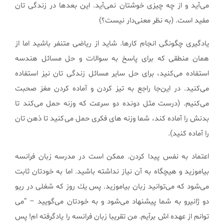
می‌آید و از چه چیزی خوشتان نمی‌آید. این بعدها در زندگی تان
مفید است. (به نظر معنی‌دار نیست؟)
یادگیری چگونگی انجام كارها. شاید از ریاضی متنفر باشید اما از
همان منطقی كه برای پاسخ به سوالات و حل مسائل هندسه
استفاده می‌كنید، برای حل سایر مسائل زندگی تان نیز استفاده
می‌كنید. در این‌جا راجع به تیز كردن و آماده كردن مغز صحبت
می‌كنیم. (درست مثل دونده دو سرعت كه وزنه حمل می‌كند تا
بدنش را آماده كند، شما وزنه های فكری حمل می‌كنید تا ذهن تان
را آماده كنید).
اعتماد به نفس پیدا كردن. ممكن است در مدرسه زبان فرانسه
بیاموزید و هیچگاه به آن نیاز نداشته باشید. اما به خودتان ثابت
می‌شود كه می‌توانید زبان بیاموزید. پس یك روز كه شغلی در ریو
دو ژانیرو به شما پیشنهاد می‌شود و به خودتان می‌گویید – “می
توانم از عهده اش برآیم. من تقریبا زبان فرانسه را یادگرفته ام! پس