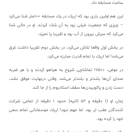
ساعت مسابقه داد.
این هم اولین باری بود كه اریك در یك مسابقه ۱۰۰متر شنا می‌كرد
– چیزی كه جمعیت خیلی زود به آن شك كردند. او در حالی شنا
می‌كرد كه سرش بیرون از آب بود و تقریبا پا نمیزد.
در بخش اول واقعا تلاش می‌كرد، در بخش دوم تقریبا داشت غرق
می‌شد! اما اریك با تمام قدرت مبارزه می‌كرد.
در عوض، ۱۷۵۰۰ تماشاچی شروع به هیاهو كردند و با هر ضربه
صدای آن‌ها بلندتر و بلندتر می‌شد. وقتی درنهایت موفق نشد،
دست زدن و پاكوبیدن‌ها سقف استادیوم را از جا كند.
زمان او (۱ دقیقه و ۵۲ ثانیه) حدود ۱ دقیقه از تمامی شركت
كنندگان عقب تر بود. اما مهم نبود! اریك موسمابانی تمام سعی
خود را كرده بود.