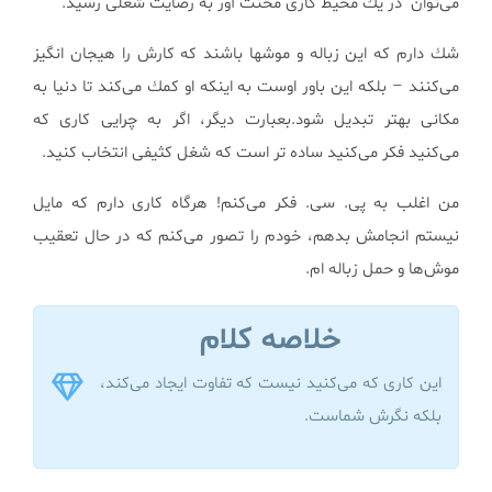
می‌توان در یك محیط كاری محنت آور به رضایت شغلی رسید.
شك دارم كه این زباله و موشها باشند كه كارش را هیجان انگیز
می‌كنند – بلكه این باور اوست به اینكه او كمك می‌كند تا دنیا به
مكانی بهتر تبدیل شود.بعبارت دیگر، اگر به چرایی كاری كه
می‌كنید فكر می‌كنید ساده تر است كه شغل كثیفی انتخاب كنید.
من اغلب به پی. سی. فكر می‌كنم! هرگاه كاری دارم كه مایل
نیستم انجامش بدهم، خودم را تصور می‌كنم كه در حال تعقیب
موش‌ها و حمل زباله ام.
خلاصه کلام
این كاری كه می‌كنید نیست كه تفاوت ایجاد می‌كند،
بلكه نگرش شماست.