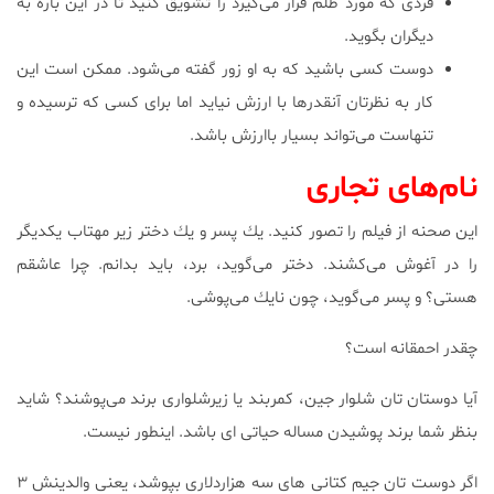
فردی كه مورد ظلم قرار می‌گیرد را تشویق كنید تا در این باره به
دیگران بگوید.
دوست كسی باشید كه به او زور گفته می‌شود. ممكن است این
كار به نظرتان آنقدرها با ارزش نیاید اما برای كسی كه ترسیده و
تنهاست می‌تواند بسیار باارزش باشد.
نام‌های تجاری
این صحنه از فیلم را تصور كنید. یك پسر و یك دختر زیر مهتاب یكدیگر
را در آغوش می‌كشند. دختر می‌گوید، برد، باید بدانم. چرا عاشقم
هستی؟ و پسر می‌گوید، چون نایك می‌پوشی.
چقدر احمقانه است؟
آیا دوستان تان شلوار جین، كمربند یا زیرشلواری برند می‌پوشند؟ شاید
بنظر شما برند پوشیدن مساله حیاتی ای باشد. اینطور نیست.
اگر دوست تان جیم كتانی های سه هزاردلاری بپوشد، یعنی والدینش ۳