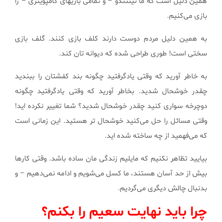
همین دلیل است كه ما نینتندو – و تمامی بازیهای كامپویتری – را
بازی می‌كنیم.
به همین دلیل مردم دوست دارند كلف بازی كنند. گلف بازی
سختی است! طوری طراحی شده كه دیوانه تان كند.
به خاطر آورید كه وقتی یادگرفتید چگونه بند كفشتان را ببندید
چقدر خوشحال شدید. بخاطر آورید كه وقتی یادگرفتید چگونه
دوچرخه سواری كنید چقدر خوشحال شدید؟ شما تغییر نكرده اید!
وقتی مسائل را حل می‌كنید خوشحال تر هستید. این زمانی است
كه می‌فهمید از چه ساخته شده اید.
بیایید تظاهر نكنیم كه مایلیم زندگی مان ساده باشد. وقتی كارها
بیش از حد آسان هستند، ما كسل می‌شویم و ادامه نمی‌دهیم – و
بدنبال چالش دیگری می‌گردیم.
چرا باید نهایت سعیم را بكنم؟