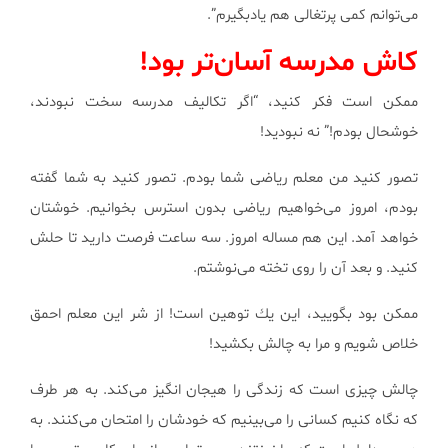
می‌توانم كمی پرتغالی هم یادبگیرم”.
کاش مدرسه آسان‌تر بود!
ممكن است فكر كنید، “اگر تكالیف مدرسه سخت نبودند،
خوشحال بودم!” نه نبودید!
تصور كنید من معلم ریاضی شما بودم. تصور كنید به شما گفته
بودم، امروز می‌خواهیم ریاضی بدون استرس بخوانیم. خوشتان
خواهد آمد. این هم مساله امروز. سه ساعت فرصت دارید تا حلش
كنید. و بعد آن را روی تخته می‌نوشتم.
ممكن بود بگویید، این یك توهین است! از شر این معلم احمق
خلاص شویم و مرا به چالش بكشید!
چالش چیزی است كه زندگی را هیجان انگیز می‌كند. به هر طرف
كه نگاه كنیم كسانی را می‌بینیم كه خودشان را امتحان می‌كنند. به