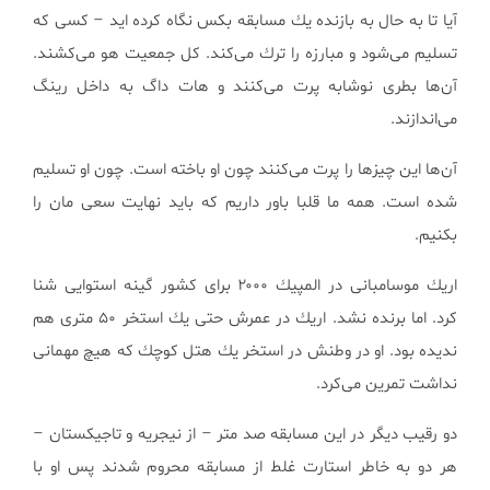
آیا تا به حال به بازنده یك مسابقه بكس نگاه كرده اید – كسی كه
تسلیم می‌شود و مبارزه را ترك می‌كند. كل جمعیت هو می‌كشند.
آن‌ها بطری نوشابه پرت می‌كنند و هات داگ به داخل رینگ
می‌اندازند.
آن‌ها این چیزها را پرت می‌كنند چون او باخته است. چون او تسلیم
شده است. همه ما قلبا باور داریم كه باید نهایت سعی مان را
بكنیم.
اریك موسامبانی در المپیك ۲۰۰۰ برای كشور گینه استوایی شنا
كرد. اما برنده نشد. اریك در عمرش حتی یك استخر ۵۰ متری هم
ندیده بود. او در وطنش در استخر یك هتل كوچك كه هیچ مهمانی
نداشت تمرین می‌كرد.
دو رقیب دیگر در این مسابقه صد متر – از نیجریه و تاجیكستان –
هر دو به خاطر استارت غلط از مسابقه محروم شدند پس او با