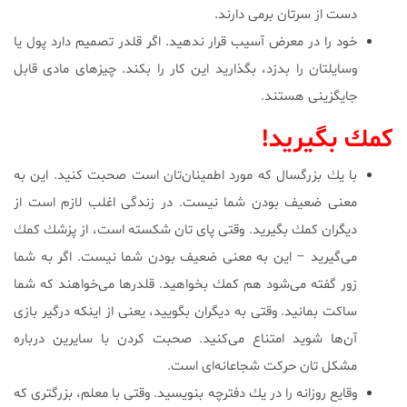
دست از سرتان برمی دارند.
خود را در معرض آسیب قرار ندهید. اگر قلدر تصمیم دارد پول یا
وسایلتان را بدزد، بگذارید این كار را بكند. چیزهای مادی قابل
جایگزینی هستند.
كمك بگیرید!
با یك بزرگسال كه مورد اطمینان‌تان است صحبت كنید. این به
معنی ضعیف بودن شما نیست. در زندگی اغلب لازم است از
دیگران كمك بگیرید. وقتی پای تان شكسته است، از پزشك كمك
می‌گیرید – این به معنی ضعیف بودن شما نیست. اگر به شما
زور گفته می‌شود هم كمك بخواهید. قلدرها می‌خواهند كه شما
ساكت بمانید. وقتی به دیگران بگویید، یعنی از اینكه درگیر بازی
آن‌ها شوید امتناع می‌كنید. صحبت كردن با سایرین درباره
مشكل تان حركت شجاعانه‌ای است.
وقایع روزانه را در یك دفترچه بنویسید. وقتی با معلم، بزرگتری كه