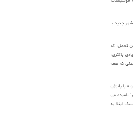
ا خوشبختانه
شور جدید با
ن تحمل، که
یادی باکتری،
یمنی که همه
نه با پاتوژن
” نامیده می
ک ابتلا به