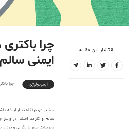
چرا باکتری
انتشار این مقاله
ایمنی سالم 
2018-04-03T15:15:11+04:30
چرا باکت
ایمونولوژی
بیشتر مردم آگاهند از اینکه دا
سالم و کارامد احشا. در واقع 
تجربیات سفر یا نگرانی و درد و 