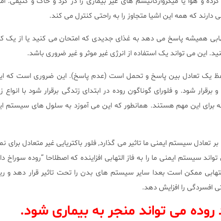
رده و هوا یا میکروارگانیسم های غیر بیماری زا در گرد و خاک و کثیفی. ام
ارند که همه این اشیا متجاوز را به راحتی کنترل می کند.
هابی همیشه پاسخ می دهد به غذای جدیدی که امتحان می کنید یا از یک ک
د. این می تواند یک استفاده از انرژی غیر موثر و غیر ضروری باشد.
ظ یک تعادل بین پاسخ و تحمل است (عدم پاسخ). این ضروری است که ای
برقرار شود. و فلورای گوناگون روده در ابتدای زتدگی برقرار شود با انواع ز
 که برای این مهم هستند. همانطور که این می آموزد به سلول های سیستم ا
بر تعادل سیستم ایمنی ما تاثیر می گذارد, فلور باکتریایی غیر متعادل برای نمو
ند سیستم ایمنی ما را به فاز التهابی افزاینده که اصطلاحا “روده سوراخ دار
هابی ممکن است بعدا سایر سیستم های بدن را تحت تاثیر قرار دهد و ریس