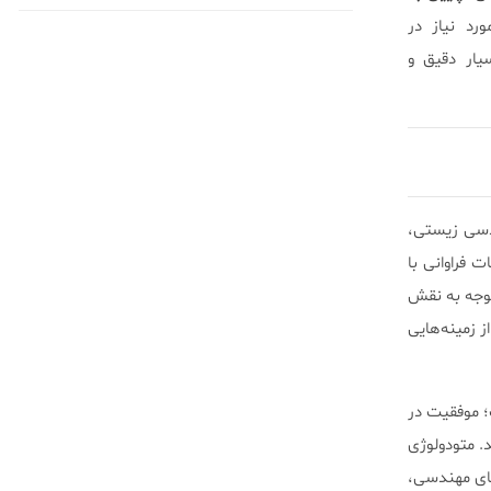
د نیاز در
یار دقیق و
دسی زیستی،
فراوانی با
 توجه به نقش
 زمینه‌هایی
 موفقیت در
. متودولوژی
یای مهندسی،