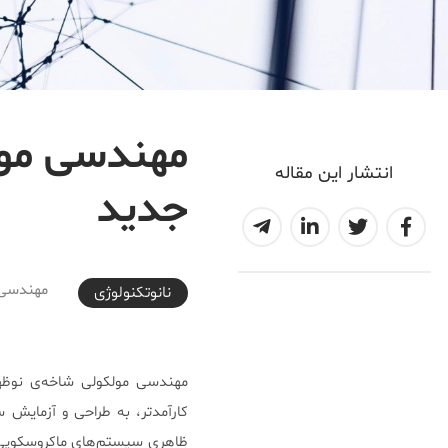
مهندسی مولک
انتشار این مقاله
جدید
2018-05-25T21:01:36+04:30
مهندسی م
نانوتکنولوژی
مهندسی مولکولی شاخه‌ی نوظهو
کارآمدتر، به طراحی و آزمایش سا
ظاهری سیستم‌های ماکروسکوپی،