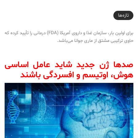
2018-06-30T18:51:18+04:30
تازه‌ها
برای اولین بار، سازمان غذا و داروی آمریکا (FDA) درمانی را تأیید کرده که
حاوی ترکیبی مشتق از ماری جوانا می‌باشد.
صدها ژن جدید شاید عامل اساسی
هوش، اوتیسم و افسردگی باشند