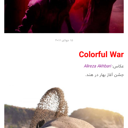
۱۵
جولای ۲۰۱۸
Colorful War
عکاس:
Alireza Akhbari
جشن آغاز بهار در هند.