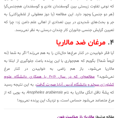
که نوعی تفاوت زیستی بین گوسفندان عادی و گوسفندان هم‌جنس‌گرا
(هر دو جنس) وجود دارد. این مطالعه (با دوز معقولی از غلط‌پراکنی) به
جر و بحث‌های شدیدی در بین تعدادی از اهالی علم دامن زد؛ چرا که
تعیین گرایش جنسی جانوران کار چندان درستی به نظر نمی‌رسد.
۴.
مرغان ضد مالاریا
آیا فکر خوابیدن در کنار مرغ‌ها حال‌تان را به هم می‌زند؟ اگر به شما (نه
لزوماً شما!) بگویم که هم‌جواری با این پرنده باعث جلوگیری از ابتلا به
مالاریا می‌شود، باز هم راضی به خوابیدن در کنار مرغ
نمی‌شوید؟
مطالعه‌ای که در سال ۲۰۱۶ با همکاری دانشگاه علوم
کشاورزی سوئد و دانشگاه آدیس آبابا صورت گرفت
، به این نتیجه رسید
که پشۀ ناقل انگل مالاریا به نام
Anopheles arabiensis
به بویی که از
مرغ متصاعد می‌شود حساس است، و نزدیک این پرنده نمی‌رود!
مقاله مرتبط:
مالاریا؛ راز جذابیت خون