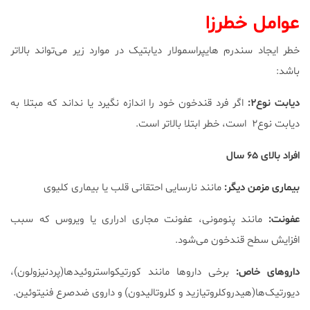
عوامل خطرزا
خطر ایجاد سندرم هایپراسمولار دیابتیک در موارد زیر می‌تواند بالاتر
باشد:
دیابت نوع۲:
اگر فرد قندخون خود را اندازه نگیرد یا نداند که مبتلا به
دیابت نوع۲ است، خطر ابتلا بالاتر است.
افراد بالای ۶۵ سال
بیماری مزمن دیگر:
مانند نارسایی احتقانی قلب یا بیماری کلیوی
عفونت:
مانند پنومونی، عفونت مجاری ادراری یا ویروس که سبب
افزایش سطح قندخون می‌شود.
داروهای خاص:
برخی داروها مانند کورتیکواستروئیدها(پردنیزولون)،
دیورتیک‌ها(هیدروکلروتیازید و کلروتالیدون) و داروی ضدصرع فنیتوئین.