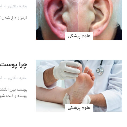
هانیه مظفری
آذر ۱
قرمز و داغ شدن گو
علوم پزشكی
چرا پوست 
هانیه مظفری
آبان
پوست بین انگشتان
پوسته و کنده شود
علوم پزشكی