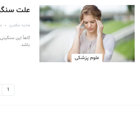
علت سنگی
هانیه مظفری
مهر 
گاهاً این سنگینی
باشد.
علوم پزشكی
1