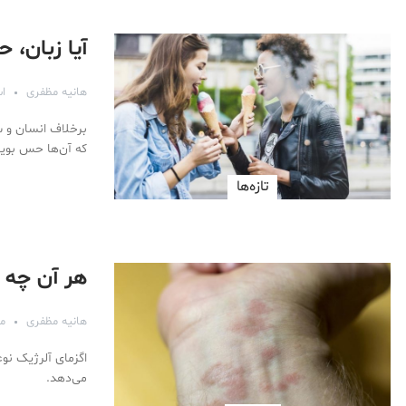
آیا زبان، 
هانیه مظفری
اسف
برخلاف انسان و سا
که آن‌ها حس بویا
تازه‌ها
هر آن چه ک
هانیه مظفری
مرد
اگزمای آلرژیک نو
می‌دهد.