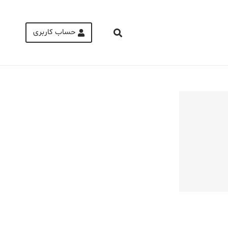
حساب کاربری
Medical Mask
Male Enhancement Formula Reviews
long term side effects Strengthen Penis
walgreens caffeine pills Testosterone
Booster