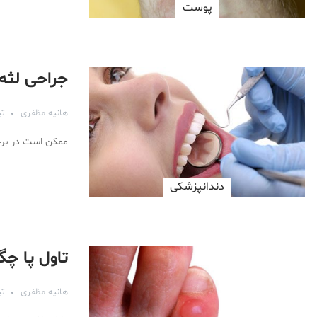
پوست
جراحی لث
هانیه مظفری
تیر 
ممکن است در برخی
دندانپزشکی
تاول پا چگ
هانیه مظفری
تیر 