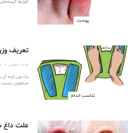
تاول‌ها کیسه‌های
پوست
تعریف وزن
هانیه مظفری
خرد
یک وزن ایده آل 
استخوان، نسبت ع
تناسب اندام
علت داغ ش